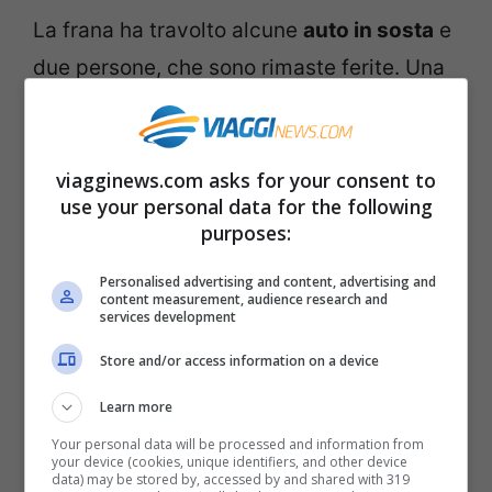
La frana ha travolto alcune
auto in sosta
e
due persone, che sono rimaste ferite. Una
è grave. Sul posto sono subito arrivati i
soccorsi, ambulanze, vigili del fuoco e
viagginews.com asks for your consent to
carabinieri. I detriti sono caduti fino al
use your personal data for the following
lungomare sottostante la via Aurelia.
purposes:
Personalised advertising and content, advertising and
Proprio oggi era previsto sull’Aurelia era
content measurement, audience research and
services development
previsto oggi il passaggio della
gara
ciclistica Milano-Sanremo
, che è stata
Store and/or access information on a device
deviata per un tratto sull’autostrada.
Learn more
Your personal data will be processed and information from
your device (cookies, unique identifiers, and other device
Di Valeria Bellagamba
data) may be stored by, accessed by and shared with 319