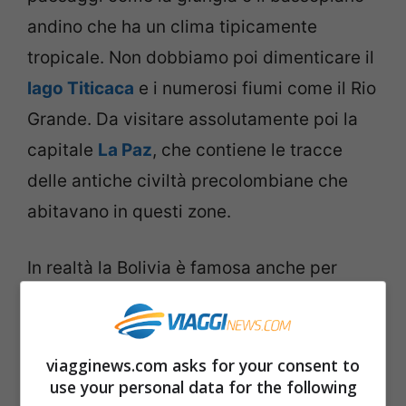
andino che ha un clima tipicamente
tropicale. Non dobbiamo poi dimenticare il
lago Titicaca
e i numerosi fiumi come il Rio
Grande. Da visitare assolutamente poi la
capitale
La Paz
, che contiene le tracce
delle antiche civiltà precolombiane che
abitavano in questi zone.
In realtà la Bolivia è famosa anche per
un’altra cosa: lo sapevate infatti che ogni
anno a marzo si celebra la “
Giornata
Nazionale Acullicu
”, ovvero dedicata alla
viagginews.com asks for your consent to
use your personal data for the following
masticazione delle foglie di coca, che il