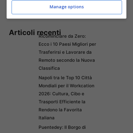
male, anzi: è vero il contrario.
Manage options
Articoli recenti
Ricominciare da Zero:
Ecco i 10 Paesi Migliori per
Trasferirsi e Lavorare da
Remoto secondo la Nuova
Classifica
Napoli tra le Top 10 Città
Mondiali per il Workcation
2026: Cultura, Cibo e
Trasporti Efficiente la
Rendono la Favorita
Italiana
Puentedey: Il Borgo di