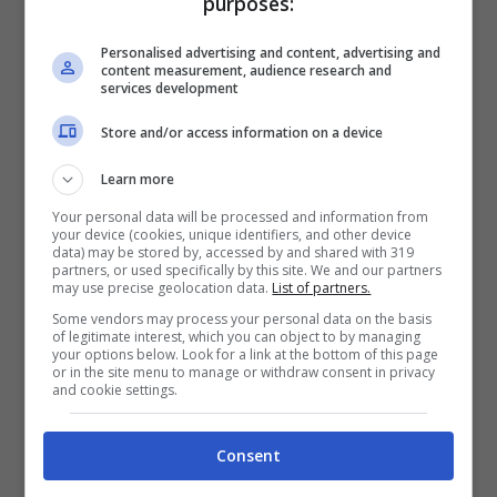
purposes:
Paese vorrebbe introdurre nuovamente
Personalised advertising and content, advertising and
come pratica legale. Le foglie di coca
content measurement, audience research and
services development
infatti sembrerebbero avere proprietà
naturali, curative, addirittura aiuterebbero
Store and/or access information on a device
a combattere la stanchezza.
Learn more
Your personal data will be processed and information from
your device (cookies, unique identifiers, and other device
La pianta di coca infatti è stata studiata
data) may be stored by, accessed by and shared with 319
partners, or used specifically by this site. We and our partners
persino ad Harvard: può infatti aiutare ad
may use precise geolocation data.
List of partners.
avere più energia (ovviamente usata
Some vendors may process your personal data on the basis
of legitimate interest, which you can object to by managing
correttamente) e i suoi effetti sono simili a
your options below. Look for a link at the bottom of this page
or in the site menu to manage or withdraw consent in privacy
quelli del caffé. Uno degli studiosi ha
and cookie settings.
infatti affermato che non ci sono prove
Consent
scientifiche che le foglie di coca facciano