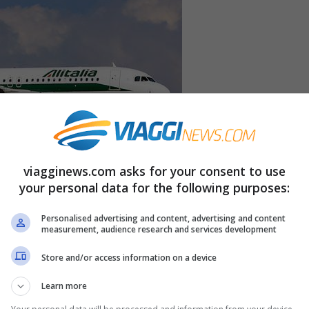
viagginews.com asks for your consent to use
your personal data for the following purposes:
Personalised advertising and content, advertising and content
measurement, audience research and services development
Store and/or access information on a device
aerei più grandi e capienti.
Alitalia aumenta
 delle festività pasquali. Nella settimana fra il
Learn more