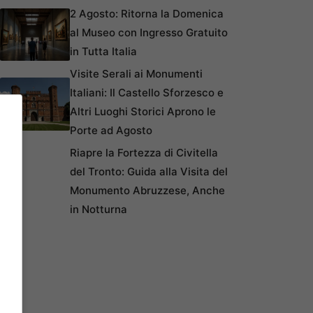
2 Agosto: Ritorna la Domenica
al Museo con Ingresso Gratuito
in Tutta Italia
Visite Serali ai Monumenti
Italiani: Il Castello Sforzesco e
Altri Luoghi Storici Aprono le
Porte ad Agosto
Riapre la Fortezza di Civitella
del Tronto: Guida alla Visita del
Monumento Abruzzese, Anche
in Notturna