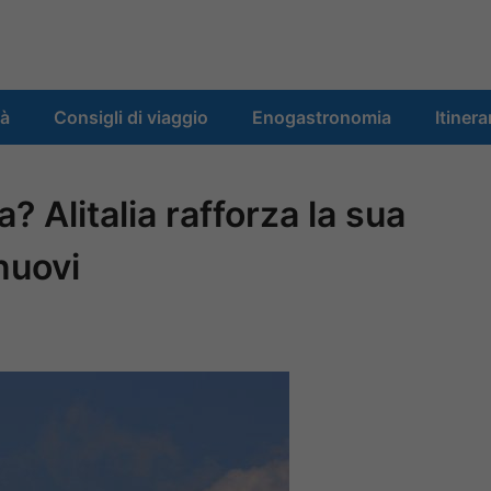
tà
Consigli di viaggio
Enogastronomia
Itinera
? Alitalia rafforza la sua
nuovi