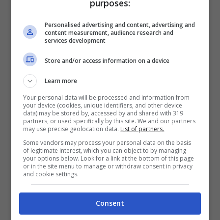
purposes:
Pagine:
1
2
3
4
Personalised advertising and content, advertising and
content measurement, audience research and
services development
Articoli recenti
Store and/or access information on a device
Ricominciare da Zero:
Ecco i 10 Paesi Migliori per
Learn more
Trasferirsi e Lavorare da
Your personal data will be processed and information from
Remoto secondo la Nuova
your device (cookies, unique identifiers, and other device
data) may be stored by, accessed by and shared with 319
Classifica
partners, or used specifically by this site. We and our partners
may use precise geolocation data.
List of partners.
Napoli tra le Top 10 Città
Some vendors may process your personal data on the basis
Mondiali per il Workcation
of legitimate interest, which you can object to by managing
2026: Cultura, Cibo e
your options below. Look for a link at the bottom of this page
or in the site menu to manage or withdraw consent in privacy
Trasporti Efficiente la
and cookie settings.
Rendono la Favorita
Italiana
Consent
Puentedey: Il Borgo di