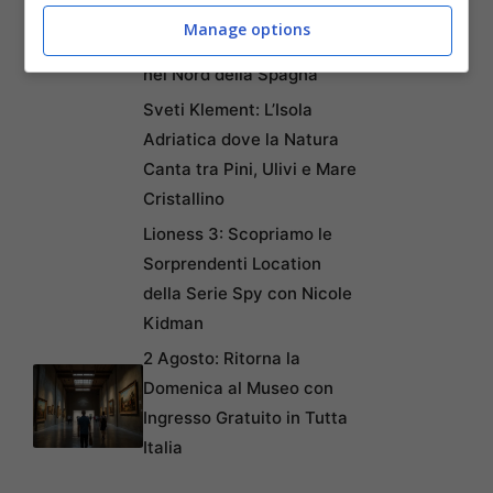
Pietra Sospeso sul
Manage options
Leggendario Ponte di Dio
nel Nord della Spagna
Sveti Klement: L’Isola
Adriatica dove la Natura
Canta tra Pini, Ulivi e Mare
Cristallino
Lioness 3: Scopriamo le
Sorprendenti Location
della Serie Spy con Nicole
Kidman
2 Agosto: Ritorna la
Domenica al Museo con
Ingresso Gratuito in Tutta
Italia