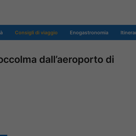
tà
Consigli di viaggio
Enogastronomia
Itinera
ccolma dall’aeroporto di