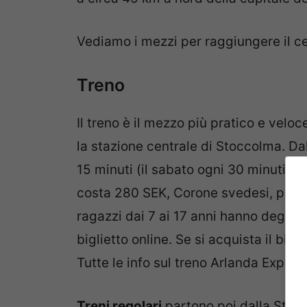
Vediamo i mezzi per raggiungere il c
Treno
Il treno è il mezzo più pratico e veloce
la stazione centrale di Stoccolma. Dal
15 minuti (il sabato ogni 30 minuti). L
costa 280 SEK, Corone svedesi, poco pi
ragazzi dai 7 ai 17 anni hanno degli s
biglietto online. Se si acquista il big
Tutte le info sul treno Arlanda Expres
Treni regolari
partono poi dalla Stazio