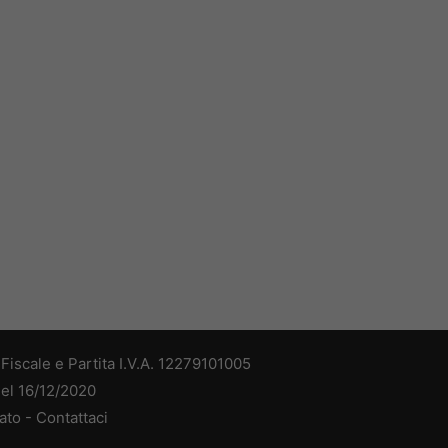
iscale e Partita I.V.A. 12279101005
del 16/12/2020
ato -
Contattaci