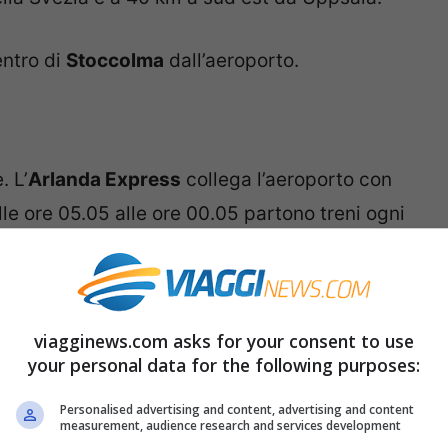
entro di
Stoccolma
dall’aeroporto.
. L’
Arlanda Express
collega l’aeroporto con
le ore 05.05 alle ore 00.05 partono treni ogni
a durata del tragitto è di
20 minuti
. Il biglietto
ù di 30 euro. I pensionati, gli studenti e i
conti. Si può risparmiare acquistando il
viagginews.com asks for your consent to use
lietto a bordo si paga una penale di 50 SEK.
your personal data for the following purposes:
s:
www.arlandaexpress.com
.
Personalised advertising and content, advertising and content
measurement, audience research and services development
ne Centrale di Arlanda City, tra i Terminal 4