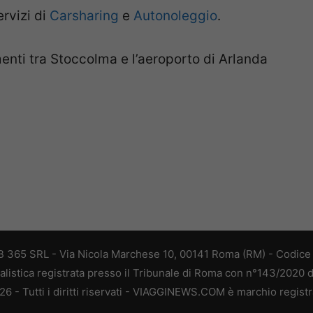
ervizi di
Carsharing
e
Autonoleggio
.
menti tra Stoccolma e l’aeroporto di Arlanda
 365 SRL - Via Nicola Marchese 10, 00141 Roma (RM) - Codice F
alistica registrata presso il Tribunale di Roma con n°143/2020 
 - Tutti i diritti riservati - VIAGGINEWS.COM è marchio registr