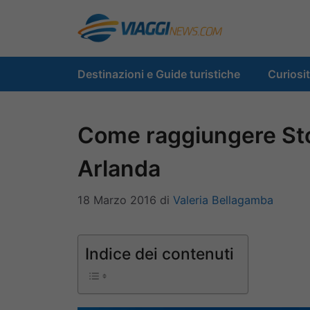
Vai
al
contenuto
Destinazioni e Guide turistiche
Curiosi
Come raggiungere Sto
Arlanda
18 Marzo 2016
di
Valeria Bellagamba
Indice dei contenuti