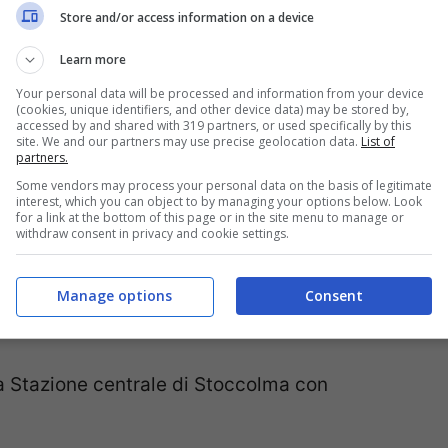
Store and/or access information on a device
lma. La durata del tragitto è di 38 minuti.
Learn more
nda/to-from/train/
Your personal data will be processed and information from your device
(cookies, unique identifiers, and other device data) may be stored by,
accessed by and shared with 319 partners, or used specifically by this
site. We and our partners may use precise geolocation data.
List of
partners.
no ogni 10 minuti per il City Terminalen del
Some vendors may process your personal data on the basis of legitimate
interest, which you can object to by managing your options below. Look
40 minuti. Il biglietto di sola andata costa
for a link at the bottom of this page or in the site menu to manage or
withdraw consent in privacy and cookie settings.
ulto. Ci sono sconti per i biglietti di andata
. I minori e i pensionati usufruiscono di
Manage options
Consent
 (in italiano):
www.flygbussarna.se/it
la Stazione centrale di Stoccolma con