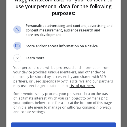
Alcuni testimoni hanno rivelato che
use your personal data for the following
gli assalitori armati sono arrivati dal mare
purposes:
su di una barca. Erano a volto coperto e al
Personalised advertising and content, advertising and
grido di “Allah Akbar” (Dio è grande) hanno
content measurement, audience research and
services development
iniziato a sparare all’impazzata. “Non
Store and/or access information on a device
sappiamo se il numero delle vittime sia più
alto. Al momento stiamo passando al
Learn more
setaccio la zona”, ha dichiarato un ufficiale
Your personal data will be processed and information from
your device (cookies, unique identifiers, and other device
data) may be stored by, accessed by and shared with 319
della polizia locale in una nota riportata
partners, or used specifically by this site. We and our partners
may use precise geolocation data.
List of partners.
dall’Ansa.
Some vendors may process your personal data on the basis
of legitimate interest, which you can object to by managing
your options below. Look for a link at the bottom of this page
Il consolato generale Francese ha invitato i
or in the site menu to manage or withdraw consent in privacy
and cookie settings.
connazionali residenti a non muoversi nella
zona di Assine, Bassam e Abidjan. Il nostro