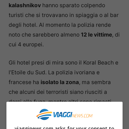
kalashnikov
hanno sparato colpendo
turisti che si trovavano in spiaggia o al bar
degli hotel. Al momento la polizia rende
noto che sarebbero almeno
12 le vittime
, di
cui 4 europei.
Gli hotel presi di mira sono il Koral Beach e
l’Etoile du Sud. La polizia ivoriana e
francese ha
isolato la zona
, ma sembra
che alcuni dei terroristi siano riusciti a
darsi alla fuga, mentre altri sono rimasti
uccisi nello scontro con le forze dell’ordine.
viagginews.com asks for your consent to