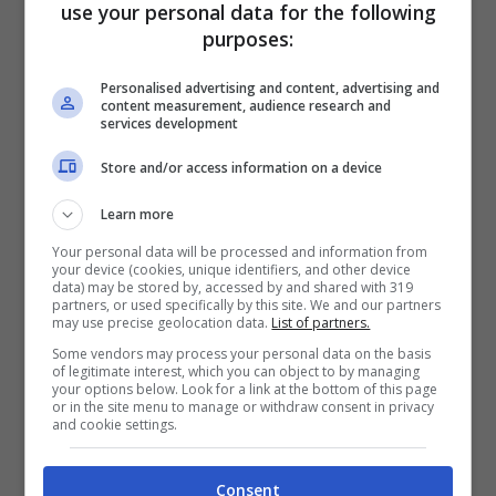
use your personal data for the following
toccare e con un bastone mi hanno
purposes:
spaccato il cranio. Mi hanno accoltellata,
Personalised advertising and content, advertising and
lasciando che morissi dissanguata. Mi
content measurement, audience research and
services development
hanno avvolta in un sacco nero, chiuso con
Store and/or access information on a device
del nastro adesivo, e poi mi hanno
Learn more
abbandonata sulla spiaggia, dove sono
Your personal data will be processed and information from
stata ritrovata dopo qualche ora”.
your device (cookies, unique identifiers, and other device
data) may be stored by, accessed by and shared with 319
partners, or used specifically by this site. We and our partners
may use precise geolocation data.
List of partners.
E il post prosegue rivendicando il diritto
Some vendors may process your personal data on the basis
delle donne di viaggiare da sole. Ora
of legitimate interest, which you can object to by managing
your options below. Look for a link at the bottom of this page
l’hastag è virale #viajosola. Per tutte le
or in the site menu to manage or withdraw consent in privacy
and cookie settings.
donne.
Consent