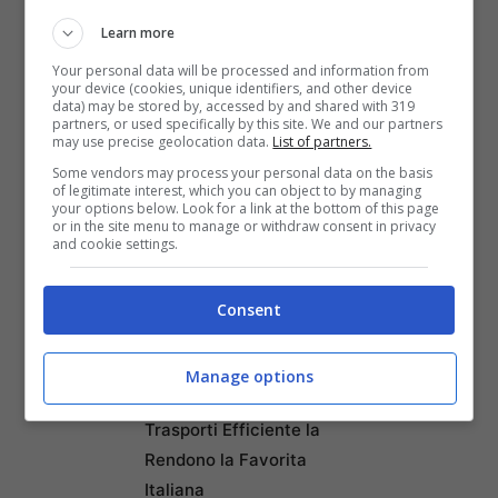
aprile 2009 quando un sisma di magnitudo
Learn more
6.3 devastò L’Aquila e uccise 309 persone.
Your personal data will be processed and information from
your device (cookies, unique identifiers, and other device
data) may be stored by, accessed by and shared with 319
partners, or used specifically by this site. We and our partners
may use precise geolocation data.
List of partners.
Some vendors may process your personal data on the basis
of legitimate interest, which you can object to by managing
your options below. Look for a link at the bottom of this page
or in the site menu to manage or withdraw consent in privacy
and cookie settings.
Consent
Articoli recenti
Napoli tra le Top 10 Città
Mondiali per il Workcation
Manage options
2026: Cultura, Cibo e
Trasporti Efficiente la
Rendono la Favorita
Italiana