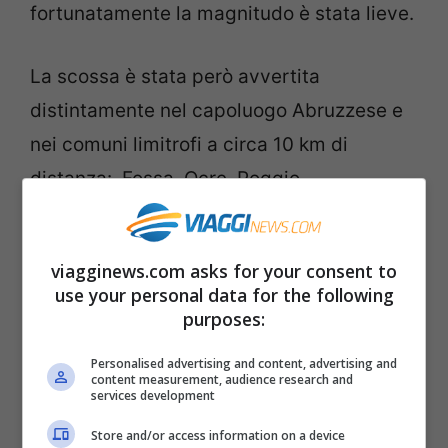
fortunatamente la magnitudo è stata lieve.
La scossa è stata però avvertita
distintamente nel capoluogo Abruzzese e
nei comuni limitrofi a circa 10 km di
distanza: Fossa, Ocre, Poggio
Picenze, Sant’Eusanio Forconese, Villa
Sant’Angelo e San Demetrio ne’ Vestini.
viagginews.com asks for your consent to
use your personal data for the following
I cittadini hanno riferito di oggetti caduti
purposes:
da mensole e librerie, ma fortunatamente
Personalised advertising and content, advertising and
non sembra ci siano stati danni a cose o
content measurement, audience research and
services development
persone.
La paura però è stata tanta ed il
Store and/or access information on a device
pensiero, ovviamente, è subito volato al 6