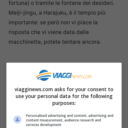
fortuna) o tramite le fontane dei desideri.
Meiji-jingu, a Harajuku, è il tempio più
importante: se però non vi piace la
risposta che vi viene data dalle
macchinette, potete tentare ancora.
Pagine:
1
2
3
4
5
viagginews.com asks for your consent to
use your personal data for the following
purposes:
Articoli recenti
Ricominciare da Zero:
Personalised advertising and content, advertising and
Ecco i 10 Paesi Migliori per
content measurement, audience research and
services development
Trasferirsi e Lavorare da