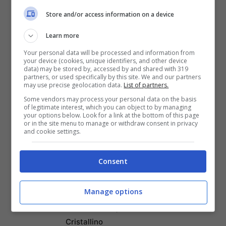
Remoto secondo la Nuova
Store and/or access information on a device
Classifica
Learn more
Napoli tra le Top 10 Città
Your personal data will be processed and information from
Mondiali per il Workcation
your device (cookies, unique identifiers, and other device
2026: Cultura, Cibo e
data) may be stored by, accessed by and shared with 319
partners, or used specifically by this site. We and our partners
Trasporti Efficiente la
may use precise geolocation data.
List of partners.
Rendono la Favorita
Some vendors may process your personal data on the basis
of legitimate interest, which you can object to by managing
Italiana
your options below. Look for a link at the bottom of this page
or in the site menu to manage or withdraw consent in privacy
Puentedey: Il Borgo di
and cookie settings.
Pietra Sospeso sul
Leggendario Ponte di Dio
Consent
nel Nord della Spagna
Sveti Klement: L’Isola
Manage options
Adriatica dove la Natura
Canta tra Pini, Ulivi e Mare
Cristallino