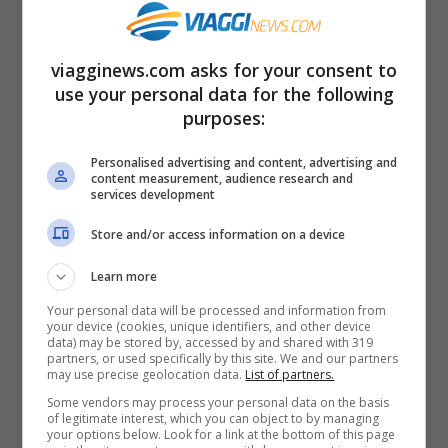
Ora
Radio DeeJay
ha pubblicato sul suo
sito un quiz proposto da un musicista
viagginews.com asks for your consent to
tedesco
Senad Hasani
. La domanda è una:
use your personal data for the following
quanti 3 trovate nella schermata di questo
purposes:
smartphone?
Clicca avanti per la
Personalised advertising and content, advertising and
soluzione.
content measurement, audience research and
services development
Pagine:
1
2
Store and/or access information on a device
Learn more
Your personal data will be processed and information from
your device (cookies, unique identifiers, and other device
Articoli recenti
data) may be stored by, accessed by and shared with 319
Ricominciare da Zero:
partners, or used specifically by this site. We and our partners
may use precise geolocation data.
List of partners.
Ecco i 10 Paesi Migliori per
Some vendors may process your personal data on the basis
Trasferirsi e Lavorare da
of legitimate interest, which you can object to by managing
Remoto secondo la Nuova
your options below. Look for a link at the bottom of this page