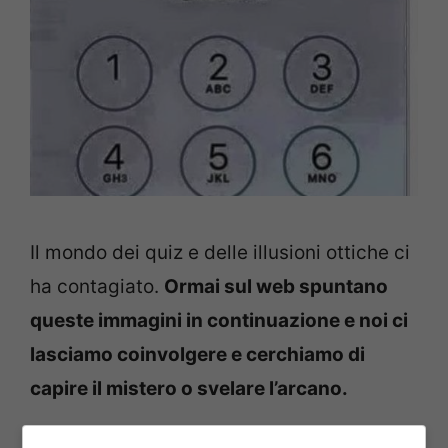
Il mondo dei quiz e delle illusioni ottiche ci
ha contagiato.
Ormai sul web spuntano
queste immagini in continuazione e noi ci
lasciamo coinvolgere e cerchiamo di
capire il mistero o svelare l’arcano.