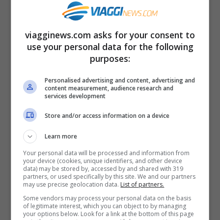
Alec Ndiwane ha scelto di rivolgersi ai
leoni mentre questi erano intenti a
viagginews.com asks for your consent to
mangiare un impala. Forse non proprio il
use your personal data for the following
momento adatto. Quando gli animali si
purposes:
sono visti arrivare incontro il predicatore
Personalised advertising and content, advertising and
hanno reagito come era prevedibile: si
content measurement, audience research and
services development
sono lanciati all’attacco. L’uomo resosi
Store and/or access information on a device
subito conto di quello che stava
Learn more
accadendo ha provato a tornare
Your personal data will be processed and information from
immediatamente verso l’auto. Durante la
your device (cookies, unique identifiers, and other device
data) may be stored by, accessed by and shared with 319
fuga, però, non è riuscito ad evitare
partners, or used specifically by this site. We and our partners
may use precise geolocation data.
List of partners.
l’attacco di un leone, che lo ha morso al
Some vendors may process your personal data on the basis
deretano. Il predicatore è stato molto
of legitimate interest, which you can object to by managing
your options below. Look for a link at the bottom of this page