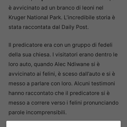
è avvicinato ad un branco di leoni nel
Kruger National Park. L’incredibile storia è
stata raccontata dal Daily Post.
Il predicatore era con un gruppo di fedeli
della sua chiesa. I visitatori erano dentro le
loro auto, quando Alec Ndiwane si è
avvicinato ai felini, è sceso dall’auto e si è
messo a parlare con loro. Alcuni testimoni
hanno raccontato che il predicatore si è
messo a correre verso i felini pronunciando
parole incomprensibili.