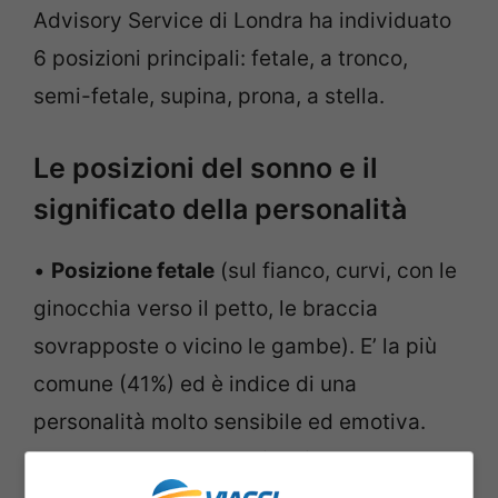
Advisory Service di Londra ha individuato
6 posizioni principali: fetale, a tronco,
semi-fetale, supina, prona, a stella.
Le posizioni del sonno e il
significato della personalità
•
Posizione fetale
(sul fianco, curvi, con le
ginocchia verso il petto, le braccia
sovrapposte o vicino le gambe). E’ la più
comune (41%) ed è indice di una
personalità molto sensibile ed emotiva.
Sono persone che a primo impatto
possono risultare timide, ma con