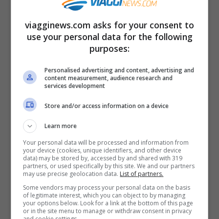
l’aumentare della confidenza risultano
viagginews.com asks for your consent to
molto disponibili e affettuose.
use your personal data for the following
purposes:
•
Posizione a tronco
(sul fianco, con le
Personalised advertising and content, advertising and
content measurement, audience research and
gambe stese e giunte; le mani lungo il
services development
corpo oppure una di esse sotto il cuscino):
Store and/or access information on a device
E’ una postura che indica una persona
Learn more
molto socievole ed aperta verso gli altri,
Your personal data will be processed and information from
che concede molta fiducia, rischiando
your device (cookies, unique identifiers, and other device
data) may be stored by, accessed by and shared with 319
delusioni, che ha bisogno di stare in un
partners, or used specifically by this site. We and our partners
may use precise geolocation data.
List of partners.
gruppo.
Some vendors may process your personal data on the basis
of legitimate interest, which you can object to by managing
your options below. Look for a link at the bottom of this page
•
Posizione richiedente
(sul fianco, con
or in the site menu to manage or withdraw consent in privacy
and cookie settings.