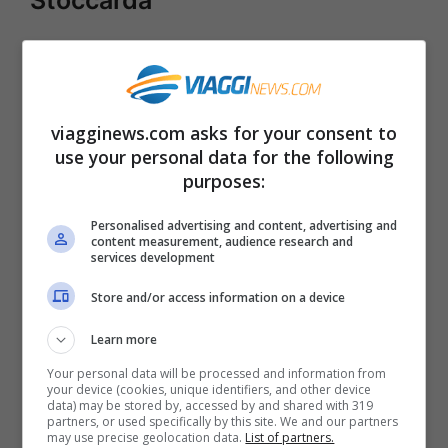
Per i tedeschi ogni scusa è buona per bere
la birra e stare in compagnia a fare
baldoria. Infatti non c’è solo l’Oktoberfest,
viagginews.com asks for your consent to
use your personal data for the following
la Festa della Birra d’autunno più famosa al
purposes:
mondo. In primavera c’è un’altra festa dove
si beve sempre tanta birra, a
Stoccarda
, la
Personalised advertising and content, advertising and
content measurement, audience research and
Stuttgarter Frühlingsfest, una delle più
services development
famose Feste di Primavera di tutta la
Store and/or access information on a device
Germania e in qualche modo “gemella”
Learn more
della Cannstatter-Volksfest, che invece è
Your personal data will be processed and information from
your device (cookies, unique identifiers, and other device
la festa della birra d’autunno sempre a
data) may be stored by, accessed by and shared with 319
partners, or used specifically by this site. We and our partners
Stoccarda. L’importante è che si beva
may use precise geolocation data.
List of partners.