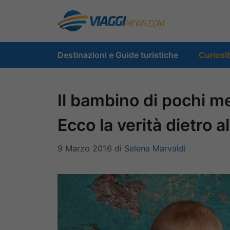
Vai
al
contenuto
Destinazioni e Guide turistiche
Curiosi
Il bambino di pochi me
Ecco la verità dietro al
9 Marzo 2016
di
Selena Marvaldi