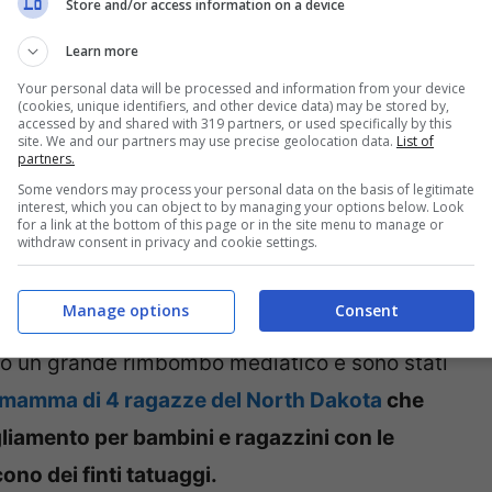
Store and/or access information on a device
Learn more
Your personal data will be processed and information from your device
rsa la foto di un bambino disperato mentre
(cookies, unique identifiers, and other device data) may be stored by,
accessed by and shared with 319 partners, or used specifically by this
site. We and our partners may use precise geolocation data.
List of
2013 quando, secondo diverse fonti, una
partners.
per aver tatuato il figlio di soli 9 mesi
. Ad
Some vendors may process your personal data on the basis of legitimate
interest, which you can object to by managing your options below. Look
o dell’accaduto, ancora non si sa se questa
for a link at the bottom of this page or in the site menu to manage or
withdraw consent in privacy and cookie settings.
ò sappiamo è che tutte le notizie riportate
li che tatuano i loro figli sono bufale!
Manage options
Consent
reato un grande rimbombo mediatico e sono stati
mamma di 4 ragazze del North Dakota
che
gliamento per bambini e ragazzini con le
no dei finti tatuaggi.