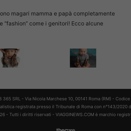
 vedono magari mamma e papà completamente
 e “fashion” come i genitori! Ecco alcune
 365 SRL - Via Nicola Marchese 10, 00141 Roma (RM) - Codice F
alistica registrata presso il Tribunale di Roma con n°143/2020 
 - Tutti i diritti riservati - VIAGGINEWS.COM è marchio registr