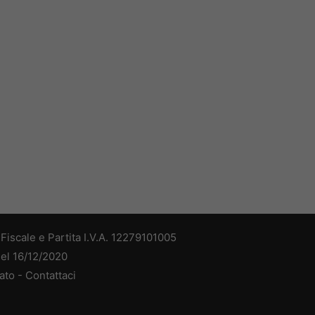
iscale e Partita I.V.A. 12279101005
del 16/12/2020
ato -
Contattaci