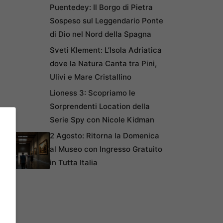
Puentedey: Il Borgo di Pietra
Sospeso sul Leggendario Ponte
di Dio nel Nord della Spagna
Sveti Klement: L’Isola Adriatica
dove la Natura Canta tra Pini,
Ulivi e Mare Cristallino
Lioness 3: Scopriamo le
Sorprendenti Location della
Serie Spy con Nicole Kidman
2 Agosto: Ritorna la Domenica
al Museo con Ingresso Gratuito
in Tutta Italia