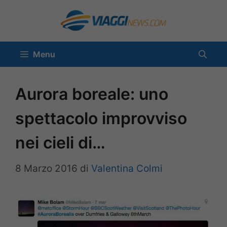
Vai
al
contenuto
Menu
Aurora boreale: uno
spettacolo improvviso
nei cieli di…
8 Marzo 2016
di
Valentina Colmi