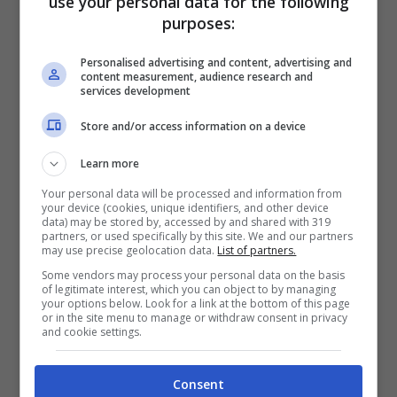
use your personal data for the following
manifesta e in quale periodo dell’anno.
purposes:
Personalised advertising and content, advertising and
Pagine:
1
2
3
content measurement, audience research and
services development
Store and/or access information on a device
Articoli recenti
Learn more
Puentedey: Il Borgo di
Your personal data will be processed and information from
Pietra Sospeso sul
your device (cookies, unique identifiers, and other device
Leggendario Ponte di Dio
data) may be stored by, accessed by and shared with 319
partners, or used specifically by this site. We and our partners
nel Nord della Spagna
may use precise geolocation data.
List of partners.
Sveti Klement: L’Isola
Some vendors may process your personal data on the basis
of legitimate interest, which you can object to by managing
Adriatica dove la Natura
your options below. Look for a link at the bottom of this page
or in the site menu to manage or withdraw consent in privacy
Canta tra Pini, Ulivi e Mare
and cookie settings.
Cristallino
Lioness 3: Scopriamo le
Consent
Sorprendenti Location