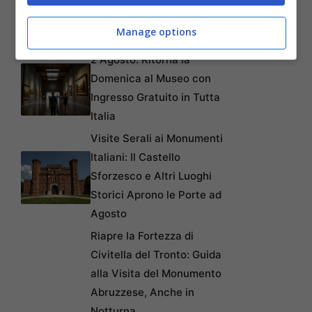
della Serie Spy con Nicole
Manage options
Kidman
2 Agosto: Ritorna la
Domenica al Museo con
Ingresso Gratuito in Tutta
Italia
Visite Serali ai Monumenti
Italiani: Il Castello
Sforzesco e Altri Luoghi
Storici Aprono le Porte ad
Agosto
Riapre la Fortezza di
Civitella del Tronto: Guida
alla Visita del Monumento
Abruzzese, Anche in
Notturna