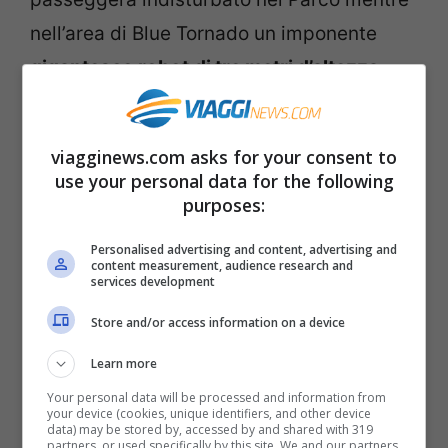
nell’area di Blue Tornado un imponente
gigantesco robot
di tre metri d’altezza
,
sarà a disposizione di grandi e piccini per
un insolito scatto fotografico. Il Villaggio
viagginews.com asks for your consent to
West sarà sorvegliato da un attento e
use your personal data for the following
simpatico
sceriffo
. A
Gardaland Theatre
lo
purposes:
staff artistico porterà in scena la prropria
Personalised advertising and content, advertising and
content measurement, audience research and
arte grazie ad una nuova produzione
services development
densa di forti emozioni e atmosfere
Store and/or access information on a device
coinvolgenti. Torna al
Teatro Tenda
Learn more
l’originale rappresentazione che prende
Your personal data will be processed and information from
vita, attimo dopo attimo, attraverso
your device (cookies, unique identifiers, and other device
data) may be stored by, accessed by and shared with 319
semplici granelli di sabbia…
partners, or used specifically by this site. We and our partners