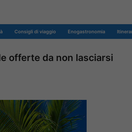
tà
Consigli di viaggio
Enogastronomia
Itinera
e offerte da non lasciarsi