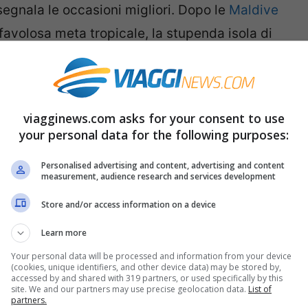
segnala le occasioni migliori. Dopo le
Maldive
favolosa meta tropicale, la stupenda isola di
turale. Tornata negli ultimi anni al centro
per la fine dell’embargo con gli Stati Uniti.
enti una meta turistica commerciale invasa
viagginews.com asks for your consent to use
 conviene approfittare per visitarla finché
your personal data for the following purposes:
Personalised advertising and content, advertising and content
measurement, audience research and services development
che davanti ad un mare turchese e cristallino,
Store and/or access information on a device
approfondita, tra edifici coloniali e macchine
Learn more
 la seconda amatissima casa dello scrittore
Your personal data will be processed and information from your device
 trasferì a lungo, a pochi chilometri
(cookies, unique identifiers, and other device data) may be stored by,
accessed by and shared with 319 partners, or used specifically by this
i Finca Vigía
, da visitare assolutamente.
site. We and our partners may use precise geolocation data.
List of
partners.