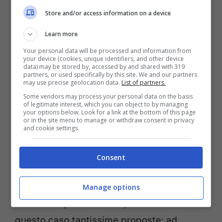
con protagoniste le donne che l’hanno resa
Store and/or access information on a device
grande. Nella capitale la possibilità inoltre
Learn more
dell’entrata gratis nei muse al cui interno ci
Your personal data will be processed and information from
saranno numerose iniziative, come a
your device (cookies, unique identifiers, and other device
data) may be stored by, accessed by and shared with 319
Palazzo Poli
per
“Sentieri di Mani”
ma
partners, or used specifically by this site. We and our partners
may use precise geolocation data.
List of partners.
anche alla
Biblioteca di storia moderna e
Some vendors may process your personal data on the basis
contemporanea
con
“Il femminismo a
of legitimate interest, which you can object to by managing
your options below. Look for a link at the bottom of this page
or in the site menu to manage or withdraw consent in privacy
Roma negli anni settanta”
e al
Museo
and cookie settings.
Nazionale Preistorico ed Etnografico
‘Luigi Pigorini’
con
“Preistorie di donne”
.
Consent
Se invece preferite trascorrere la giornata
Manage options
in maniera più rilassante, ci sono anche in
questo caso tantissime proposte: ad