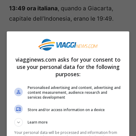
13:49 ora italiana
, quando a Giacarta,
capitale dell’Indonesia, erano le 19:49.
Il sisma è stato di
magnitudo 7.9
sulla
scala Richter, secondo le rilevazioni
dell’istituto americano US Geolocical
viagginews.com asks for your consent to
use your personal data for the following
Survey. La località più vicina all’epicentro è
purposes:
Muara Siberut, a 662km di distanza.
Personalised advertising and content, advertising and
content measurement, audience research and
Il terremoto è potenzialmente catastrofico
services development
e ha fatto scattare l’allarme
tsunami
.
Store and/or access information on a device
Learn more
L’istituto italiano INGV ha misurato la
Your personal data will be processed and information from