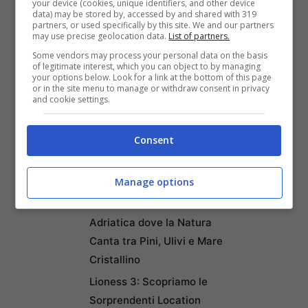
potenza del sisma in 7.6 gradi Richter.
your device (cookies, unique identifiers, and other device
data) may be stored by, accessed by and shared with 319
partners, or used specifically by this site. We and our partners
may use precise geolocation data.
List of partners.
Di Valeria Bellagamba
Some vendors may process your personal data on the basis
of legitimate interest, which you can object to by managing
your options below. Look for a link at the bottom of this page
or in the site menu to manage or withdraw consent in privacy
and cookie settings.
Articoli recenti
Puentedey: Il Borgo di
Consent
Pietra Sospeso sul
Leggendario Ponte di Dio
nel Nord della Spagna
Manage options
Sveti Klement: L’Isola
Adriatica dove la Natura
Canta tra Pini, Ulivi e Mare
Cristallino
Lioness 3: Scopriamo le
Sorprendenti Location