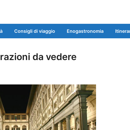
tà
Consigli di viaggio
Enogastronomia
Itinera
ttrazioni da vedere