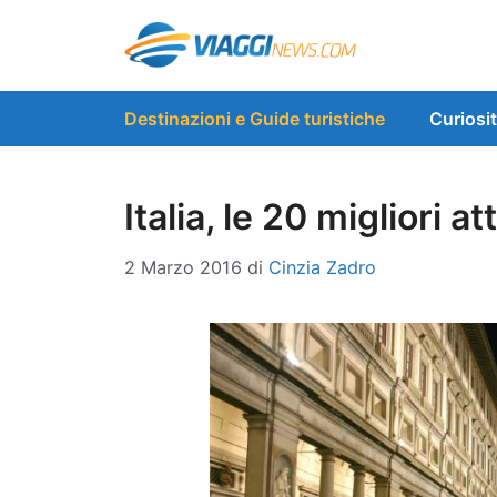
Vai
al
contenuto
Destinazioni e Guide turistiche
Curiosi
Italia, le 20 migliori a
2 Marzo 2016
di
Cinzia Zadro