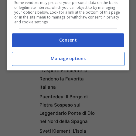
Some vendors may process your personal data on the basis
Ricominciare da Zero:
of legitimate interest, which you can object to by managing
Ecco i 10 Paesi Migliori per
your options below. Look for a link at the bottom of this page
or in the site menu to manage or withdraw consent in privacy
Trasferirsi e Lavorare da
and cookie settings.
Remoto secondo la Nuova
Classifica
Consent
Napoli tra le Top 10 Città
Mondiali per il Workcation
Manage options
2026: Cultura, Cibo e
Trasporti Efficiente la
Rendono la Favorita
Italiana
Puentedey: Il Borgo di
Pietra Sospeso sul
Leggendario Ponte di Dio
nel Nord della Spagna
Sveti Klement: L’Isola