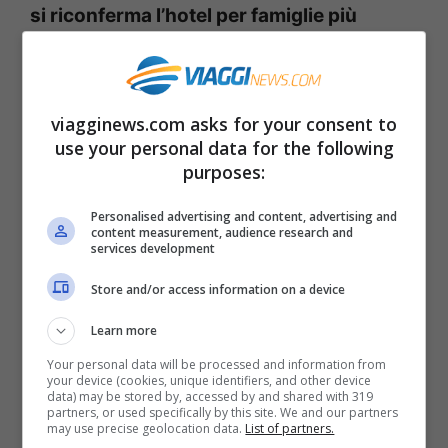
si riconferma l’hotel per famiglie più
apprezzato al mondo.
Unico hotel europeo tra i primi otto migliori
viagginews.com asks for your consent to
hotel per famiglie al mondo, il Cavallino
use your personal data for the following
purposes:
Bianco è seguito sul podio mondiale dal
Salinas do Maragogi All Inclusive Resort, in
Personalised advertising and content, advertising and
content measurement, audience research and
Brasile (2°) e dal The Reserve at Paradisus
services development
Palma Real a Punta Cana (3°).
Store and/or access information on a device
Learn more
Pagine:
1
2
3
Your personal data will be processed and information from
your device (cookies, unique identifiers, and other device
data) may be stored by, accessed by and shared with 319
partners, or used specifically by this site. We and our partners
may use precise geolocation data.
List of partners.
Articoli recenti