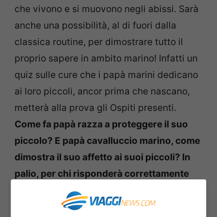
che vivono e si muovono negli abissi. Sarà
anche una possibilità, al di fuori dalla
classica routine, per dimostrare tutto il
proprio sapere in ambito marino! Infatti un
quiz sulle cure che i papà marini dedicano
ai loro piccoli, ancor prima che nascano,
metterà alla prova gli Ospiti presenti.
Come fa papà razza a proteggere il suo
piccolo? E papà cavalluccio marino, come
dimostra il suo affetto ai suoi piccoli? In
palio, per chi risponderà correttamente
alle domande, un gadget a tema.