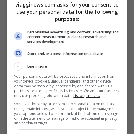
Chi invece teme le domande o le risposte
viagginews.com asks for your consent to
use your personal data for the following
sbagliate potrà comunque divertirsi e fare
purposes:
un regalo davvero originale al suo babbo
:
colorare e decorare le immagini a tema
Personalised advertising and content, advertising and
content measurement, audience research and
services development
papà che verranno poi distribuite
all’interno del celebre Acquario
Store and/or access information on a device
gardesano.
Learn more
Your personal data will be processed and information from
Gardaland SEA LIFE Aquarium
offre un
your device (cookies, unique identifiers, and other device
data) may be stored by, accessed by and shared with 319
partners, or used specifically by this site. We and our partners
incredibile viaggio attraverso le più belle
may use precise geolocation data.
List of partners.
creature che popolano le acque dolci e
Some vendors may process your personal data on the basis
of legitimate interest, which you can object to by managing
salate dell’intero pianeta. Con oltre 5.000
your options below. Look for a link at the bottom of this page
or in the site menu to manage or withdraw consent in privacy
esemplari da ammirare a distanza
and cookie settings.
ravvicinata e un tunnel sottomarino