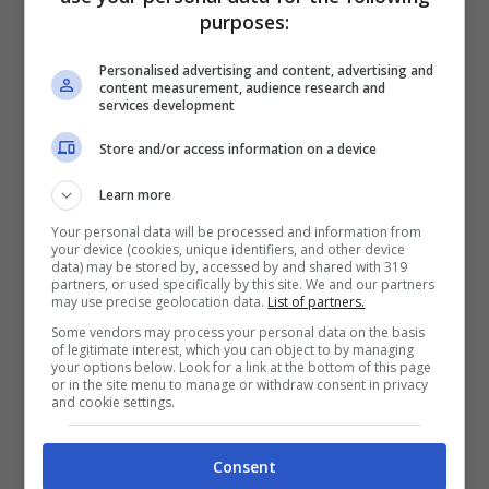
purposes:
avanti rispetto all’Italia e quindi una volta
giunti a destinazione ci si rende conto che
Personalised advertising and content, advertising and
content measurement, audience research and
services development
si è svegli da oltre 24 ore e il corpo
ovviamente si deve adeguare.
Store and/or access information on a device
Come rimediare? Una volta arrivati è
Learn more
meglio vivere fin da subito la realtà locale,
Your personal data will be processed and information from
your device (cookies, unique identifiers, and other device
mangiando negli orari locali e provando a
data) may be stored by, accessed by and shared with 319
partners, or used specifically by this site. We and our partners
dormire dopo il tramonto. No a farmaci per
may use precise geolocation data.
List of partners.
evitare di confondere ancora di più il
Some vendors may process your personal data on the basis
of legitimate interest, which you can object to by managing
corpo. Inoltre, anche trascorrere del tempo
your options below. Look for a link at the bottom of this page
or in the site menu to manage or withdraw consent in privacy
and cookie settings.
all’aria aperta è una soluzione, perché la
luce del sole aiuta il fisico ad abituarsi più
Consent
velocemente. Il
jet lag si cura però anche a