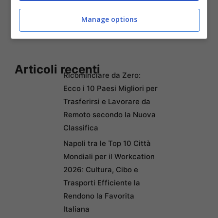
tavola
con una serie di cibi che aiutano a
Manage options
combatterlo.
Articoli recenti
Ricominciare da Zero:
Ecco i 10 Paesi Migliori per
Trasferirsi e Lavorare da
Remoto secondo la Nuova
Classifica
Napoli tra le Top 10 Città
Mondiali per il Workcation
2026: Cultura, Cibo e
Trasporti Efficiente la
Rendono la Favorita
Italiana