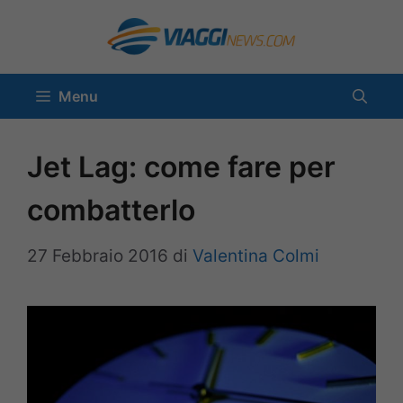
Vai
al
contenuto
Menu
Jet Lag: come fare per
combatterlo
27 Febbraio 2016
di
Valentina Colmi