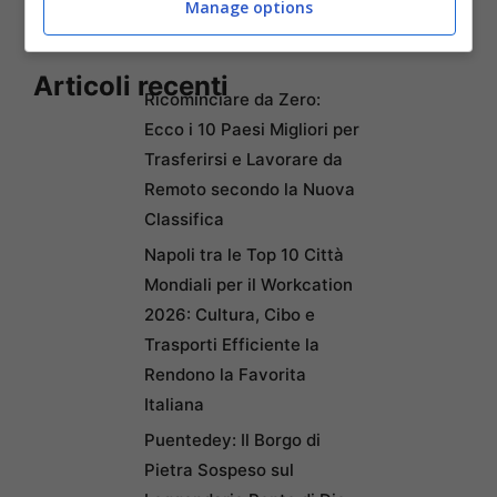
Manage options
Articoli recenti
Ricominciare da Zero:
Ecco i 10 Paesi Migliori per
Trasferirsi e Lavorare da
Remoto secondo la Nuova
Classifica
Napoli tra le Top 10 Città
Mondiali per il Workcation
2026: Cultura, Cibo e
Trasporti Efficiente la
Rendono la Favorita
Italiana
Puentedey: Il Borgo di
Pietra Sospeso sul