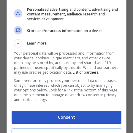
passeggeri in partenza da Colonia/Bonn e
Personalised advertising and content, advertising and
da tutti gli aeroporti in Europa
content measurement, audience research and
services development
direttamente collegati da Eurowings con lo
Store and/or access information on a device
scalo tedesco, possono stare tranquilli
Learn more
malgrado le alte temperature a
Your personal data will be processed and information from
destinazione:
Eurowings offre voli a
your device (cookies, unique identifiers, and other device
data) may be stored by, accessed by and shared with 319
partire da 219 Euro a tratta per Puerto
partners, or used specifically by this site. We and our partners
may use precise geolocation data.
List of partners.
Plata e da 249 Euro oneway per Punta
Some vendors may process your personal data on the basis
Cana con tutto il comfort di un volo a
of legitimate interest, which you can object to by managing
your options below. Look for a link at the bottom of this page
lungo raggio offerto da comode poltrone
or in the site menu to manage or withdraw consent in privacy
and cookie settings.
e un’ampia offerta di intrattenimento a
bordo
. Entrambi i voli sono prenotabili per
Consent
esempio online su www.eurowings.com