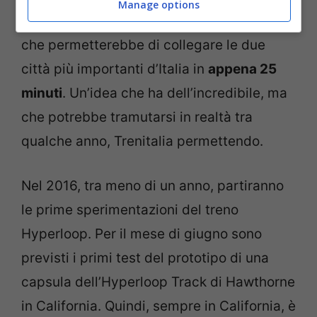
Manage options
del treno supersonico
tra Milano e Roma
che permetterebbe di collegare le due
città più importanti d’Italia in
appena 25
minuti
. Un’idea che ha dell’incredibile, ma
che potrebbe tramutarsi in realtà tra
qualche anno, Trenitalia permettendo.
Nel 2016, tra meno di un anno, partiranno
le prime sperimentazioni del treno
Hyperloop. Per il mese di giugno sono
previsti i primi test del prototipo di una
capsula dell’Hyperloop Track di Hawthorne
in California. Quindi, sempre in California, è