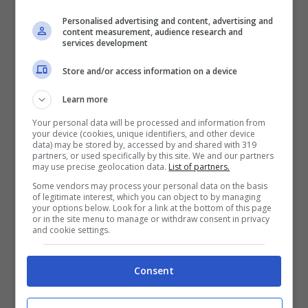
mezzi, i piloni sono antisismici, mentre un
Personalised advertising and content, advertising and
sofisticato sistema di rilevazione di
content measurement, audience research and
services development
sicurezza scongiurerebbe gli attacchi
Store and/or access information on a device
terroristici.
Learn more
L’ideazione del treno avveniristico è del
Your personal data will be processed and information from
your device (cookies, unique identifiers, and other device
magnate sudafricano Elon Musk, fondatore
data) may be stored by, accessed by and shared with 319
partners, or used specifically by this site. We and our partners
di Tesla. Al progetto lavora un team di oltre
may use precise geolocation data.
List of partners.
Some vendors may process your personal data on the basis
300 ingegneri da tutto il mondo, tra cui
of legitimate interest, which you can object to by managing
your options below. Look for a link at the bottom of this page
l’italiano Gabriele Gresta, uno dei fondatori
or in the site menu to manage or withdraw consent in privacy
and cookie settings.
della milanese Digital Magics, incubatore
di start-up digitali italiane.
Consent
Proprio Gresta lancia l’ipotesi di una linea