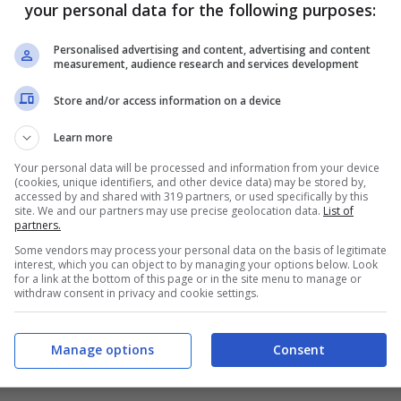
your personal data for the following purposes:
o
originale
HIS Italia
propone l’atmosfera
coperta delle tradizioni e della vivace
Personalised advertising and content, advertising and content
measurement, audience research and services development
.
Store and/or access information on a device
dabili dal tempio Zojoji, al ‘must’ della
koshi soba
(lett. “a cavallo tra due anni”), sono
Learn more
no la notte di passaggio.
Your personal data will be processed and information from your device
(cookies, unique identifiers, and other device data) may be stored by,
are il Palazzo Imperiale di Tokyo nell’unica
accessed by and shared with 319 partners, or used specifically by this
site. We and our partners may use precise geolocation data.
List of
blico insieme al 23 Dicembre, giorno del
partners.
Some vendors may process your personal data on the basis of legitimate
interest, which you can object to by managing your options below. Look
for a link at the bottom of this page or in the site menu to manage or
etto Capodanno 2016 partono da 995 euro
withdraw consent in privacy and cookie settings.
Manage options
Consent
ni/8 notti a partire da 995 euro a persona