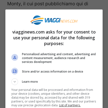
Monty, il cui post pubblichiamo qui di
seguito. Da qui la foto è stata condivisa in
tutto il mondo, ottenendo molti consensi e
parole di apprezzamento per la bella
viagginews.com asks for your consent to
iniziativa del ristorante Rochi di Santander.
use your personal data for the following
purposes:
Nei giorni scorsi abbiamo visto un’altra
Personalised advertising and content, advertising and
content measurement, audience research and
bella iniziativa che lega ristorazione e
services development
solidarietà, quella dei
ristoranti britannici
Store and/or access information on a device
The Clink
, per il recupero lavorativo e
Learn more
sociale dei detenuti.
Your personal data will be processed and information from
your device (cookies, unique identifiers, and other device
data) may be stored by, accessed by and shared with 319
partners, or used specifically by this site. We and our partners
Impresionante gesto el que
may use precise geolocation data.
List of partners.