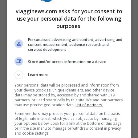
viagginews.com asks for your consent to
use your personal data for the following
purposes:
Personalised advertising and content, advertising and
content measurement, audience research and
Il tour virtuale fa il paio con quello
services development
all’interno dell’
aeroporto di Londra City
,
Store and/or access information on a device
dove si possono vedere da casa sullo
Learn more
schermo del computer: l’ingresso, il check-
Your personal data will be processed and information from
in, le sale d’aspetto, il duty free, i ristoranti
your device (cookies, unique identifiers, and other device
data) may be stored by, accessed by and shared with 319
partners, or used specifically by this site. We and our partners
e i caffè e perfino le uscite di emergenza.
may use precise geolocation data.
List of partners.
Un tour virtuale a tutto tondo, molto utile
Some vendors may process your personal data on the basis
of legitimate interest, which you can object to by managing
anche per avere informazioni sullo scalo.
your options below. Look for a link at the bottom of this page
or in the site menu to manage or withdraw consent in privacy
Le foto, sia dell’Airbus di British Airways
and cookie settings.