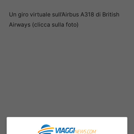
Un giro virtuale sull’Airbus A318 di British
Airways (clicca sulla foto)