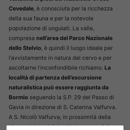
Cevedale
, è conosciuta per la ricchezza
della sua fauna e per la notevole
popolazione di ungulati. La valle,
compresa
nell’area del Parco Nazionale
dello Stelvio
, è quindi il luogo ideale per
l’avvistamento in natura del cervo e per
ascoltarne l’inconfondibile richiamo.
La
località di partenza dell’escursione
naturalistica può essere raggiunta da
Bormio
seguendo la S.P. 29 del Passo di
Gavia in direzione di S. Caterina Valfurva.
A S. Nicolò Valfurva, in prossimità della
piazza del municipio si imbocca, a sinistra,