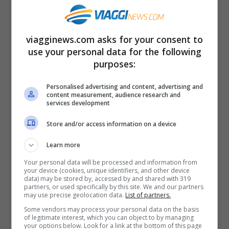
la rotabile per la Val Zebrù. Si prosegue
fino alla
frazione di Niblogo, oltre la quale
viagginews.com asks for your consent to
si trova un parcheggio auto.
use your personal data for the following
purposes:
Personalised advertising and content, advertising and
content measurement, audience research and
services development
Di seguito le
varianti escursionistiche
Store and/or access information on a device
effettuabili.
Learn more
Your personal data will be processed and information from
your device (cookies, unique identifiers, and other device
data) may be stored by, accessed by and shared with 319
partners, or used specifically by this site. We and our partners
Difficoltà:
may use precise geolocation data.
List of partners.
Some vendors may process your personal data on the basis
of legitimate interest, which you can object to by managing
Nessuna fino alla Baita del Pastore
your options below. Look for a link at the bottom of this page