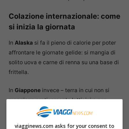
Colazione internazionale: come
si inizia la giornata
In
Alaska
si fa il pieno di calorie per poter
affrontare le giornate gelide: si mangia di
solito uova e carne di renna su una base di
frittella.
In
Giappone
invece – terra in cui non si
mangiano praticamente latticini e per
questo le persone vivono più a lungo – si
incomincia con
riso e pesce
intinto in salsa
viagginews.com asks for your consent to