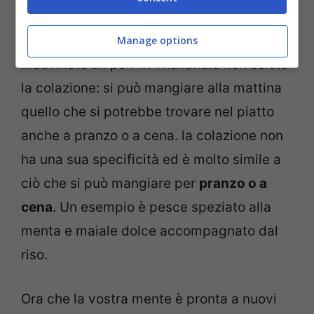
africana: qui si inizia con il
w
aakye
,
ovvero riso cucinato con sugo di fagioli.
Manage options
Indovinate un po’? In Thailandia non esiste
la colazione: si può mangiare alla mattina
quello che si potrebbe trovare nel piatto
anche a pranzo o a cena. la colazione non
ha una sua specificità ed è molto simile a
ciò che si può mangiare per
pranzo o a
cena
. Un esempio è pesce speziato alla
menta e maiale dolce accompagnato dal
riso.
Ora che la vostra mente è pronta a nuovi