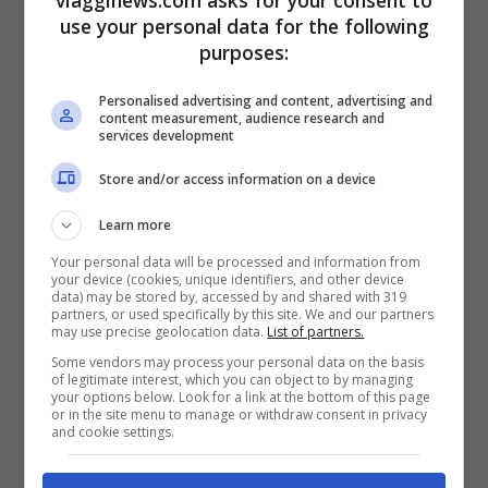
use your personal data for the following
Offerta da Expedia: link
purposes:
Hotel Rosso Malto
(3 stelle)
Personalised advertising and content, advertising and
content measurement, audience research and
Porto Santo Stefano, Monte Argentario
services development
Da
€ 120
per due persone in camera
Store and/or access information on a device
doppia (prezzo complessivo)
Learn more
Primo weekend di ottobre, dal 2 al 4, due
Your personal data will be processed and information from
notti
your device (cookies, unique identifiers, and other device
data) may be stored by, accessed by and shared with 319
Pernottamento e prima colazione
partners, or used specifically by this site. We and our partners
may use precise geolocation data.
List of partners.
Offerta da Expedia:
link
Some vendors may process your personal data on the basis
of legitimate interest, which you can object to by managing
your options below. Look for a link at the bottom of this page
or in the site menu to manage or withdraw consent in privacy
Lido di Giannella
(3 stelle)
and cookie settings.
Orbetello