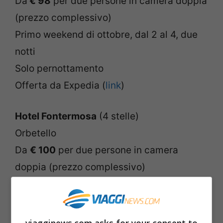
Da
€ 98
per due persone in camera doppia
(prezzo complessivo)
Primo weekend di ottobre, dal 2 al 4, due
notti
Solo pernottamento
Offerta da Expedia (
link
)
Hotel Fontermosa
(4 stelle)
Orbetello
Da
€ 100
per due persone in camera
doppia (prezzo complessivo)
Primo weekend di ottobre, dal 2 al 4, due
notti
Pernottamento e prima colazione
viagginews.com asks for your consent to