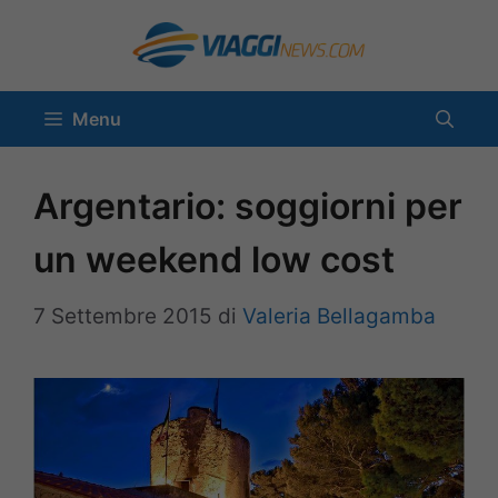
Vai
al
contenuto
Menu
Argentario: soggiorni per
un weekend low cost
7 Settembre 2015
di
Valeria Bellagamba