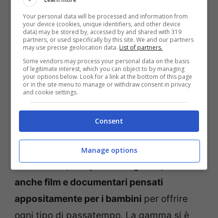
Per far sì che non ci si annoi a bordo,
Your personal data will be processed and information from
Lufthansa ha sviluppato propri giocattoli
your device (cookies, unique identifiers, and other device
data) may be stored by, accessed by and shared with 319
per i giovani passeggeri
. Circa 1,44 milioni
partners, or used specifically by this site. We and our partners
may use precise geolocation data.
List of partners.
di giocattoli saranno dati quest’estate ai
Some vendors may process your personal data on the basis
passeggeri più piccoli. La gamma include:
of legitimate interest, which you can object to by managing
your options below. Look for a link at the bottom of this page
libri per colorare, pastelli, puzzle e giochi
or in the site menu to manage or withdraw consent in privacy
and cookie settings.
di carte con “Lu e Cosmo”, insieme a riviste
o libri puzzle.
Consent
Il programma di intrattenimento a bordo,
Manage options
con musica, libri parlanti e giochi, include
anche film e documentari pensati
appositamente per i bambini
per offrire
ogni tipo di passatempo. La gamma si è