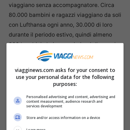
viaggiano senza accompagnatore. Circa
80.000 bambini e ragazzi viaggiano da soli
con Lufthansa ogni anno, 30.000 di loro
durante il periodo estivo, quindi almeno
800 bambini al giorno nei giorni di maggior
traffico durante le vacanze estive sono
affidati agli accompagnatori Lufthansa.
viagginews.com asks for your consent to
L’età media è 12 anni. Il personale a terra e
use your personal data for the following
purposes:
a bordo si occupa delle necessità dei
bambini, assicurandosi che arrivino in
Personalised advertising and content, advertising and
content measurement, audience research and
sicurezza totale sicurezza all’aeroporto di
services development
destinazione.
Store and/or access information on a device
Learn more