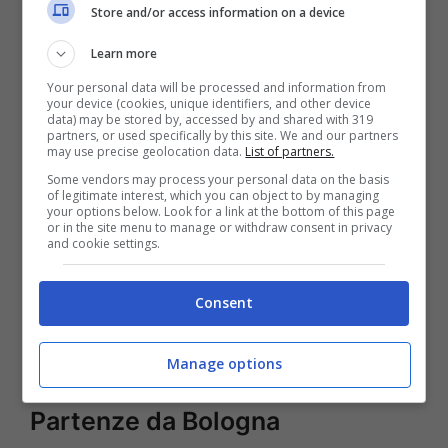
Store and/or access information on a device
Learn more
Palma de Mallorca
: andata e ritorno a
Your personal data will be processed and information from
partire da
€ 75
. Periodo: dom 4 ott – dom
your device (cookies, unique identifiers, and other device
data) may be stored by, accessed by and shared with 319
11 ott
partners, or used specifically by this site. We and our partners
may use precise geolocation data.
List of partners.
Some vendors may process your personal data on the basis
Londra
: andata e ritorno a partire da
€ 62
.
of legitimate interest, which you can object to by managing
your options below. Look for a link at the bottom of this page
Periodi: sab 3 ott – mar 6 ott e mer 7 ott –
or in the site menu to manage or withdraw consent in privacy
and cookie settings.
lun 12 ott
Consent
Colonia
: andata e ritorno a partire da
€ 51
.
Periodo: gio 26 nov – dom 29 no
Manage options
Partenze da Bologna