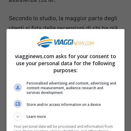
Secondo lo studio, la maggior parte degli
utenti si fida delle recensioni di chi ha già
soggiornato presso l’alloggio (hanno
risposto “abbastanza” il 77% degli utenti,
viagginews.com asks for your consent to
anche se gli under 35 si fidano nel 90% dei
use your personal data for the following
casi rispetto all’80% degli over 35).
purposes:
Personalised advertising and content, advertising and
In caso di problemi preferiscono avere
content measurement, audience research and
services development
l’assistenza telefonica (75%),
Store and/or access information on a device
immediatamente seguita dal contatto di
posta elettronica (72%). Se poi prenotano
Learn more
un appartamento privato, 58 consumatori
Your personal data will be processed and information from