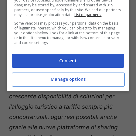
your device (cookies, unique identifiers, and other device
su 100 si sentono più sicuri se possono
data) may be stored by, accessed by and shared with 319
partners, or used specifically by this site. We and our partners
prima contattare chi li ospita.
may use precise geolocation data.
List of partners.
Some vendors may process your personal data on the basis
of legitimate interest, which you can object to by managing
your options below. Look for a link at the bottom of this page
“
I risultati del sondaggio
-sottolinea
or in the site menu to manage or withdraw consent in privacy
and cookie settings.
Massimiliano Dona, Segretario generale
dell’UNC
– e
videnziano come Internet e il
Consent
passaparola virtuale offerto dalle
recensioni abbiano rivoluzionato il modo di
Manage options
viaggiare degli italiani. La multicanalità, la
crescente disponibilità di soluzioni per
l’alloggio turistico a tariffe sempre più
concorrenziali, oggi resi possibili anche
grazie alle nuove piattaforme di sharing