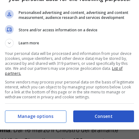
Personalised advertising and content, advertising and content
nde pittore Henry Matisse potranno visitare
measurement, audience research and services development
 “Matisse Arabesque” incentrata nel rapporto
Store and/or access information on a device
 dell’Oriente. In mostra vi saranno oltre 100
Learn more
 mondo. Biglietto: intero 12 euro, ridotto 9,50
Your personal data will be processed and information from your device
(cookies, unique identifiers, and other device data) may be stored by,
accessed by and shared with 319 partners, or used specifically by this
site. We and our partners may use precise geolocation data.
List of
partners.
no al 12 luglio, la GAM ospiterà una mostra di
Some vendors may process your personal data on the basis of legitimate
interest, which you can object to by managing your options below. Look
ri all’interno dell’atmosfera dell’Ecole de
for a link at the bottom of this page or in the site menu to manage or
withdraw consent in privacy and cookie settings.
me Modigliani, Brancusi, Chagall, Picasso…
o
Manage options
Consent
oma
. Dal 16 marzo il Chiostro del Bramante