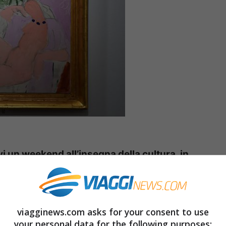
i un weekend all’insegna della cultura, in
rtisti importanti che vale la pena vedere
egnaliamo le cinque mostre più belle secondo
re nient’altro che scegliere la mostra e
viagginews.com asks for your consent to use
your personal data for the following purposes: