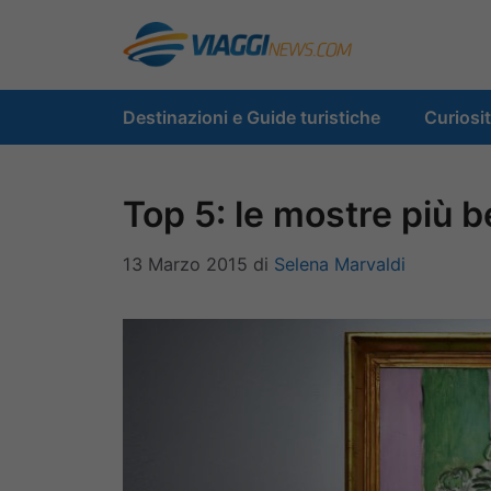
Vai
al
contenuto
Destinazioni e Guide turistiche
Curiosi
Top 5: le mostre più b
13 Marzo 2015
di
Selena Marvaldi