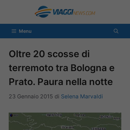
Vai
al
contenuto
Menu
Oltre 20 scosse di
terremoto tra Bologna e
Prato. Paura nella notte
23 Gennaio 2015
di
Selena Marvaldi