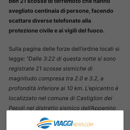
ben 21 scosse di terremoto che hanno
svegliato centinaia di persone, facendo
scattare diverse telefonate alla
protezione civile e ai vigili del fuoco.
Sulla pagina delle forze dell’ordine locali si
legge:
“Dalle 3:22 di questa notte si sono
registrate 21
scosse sismiche‬
di
magnitudo‬
compresa tra 2.0 e 3.2, a
profondità inferiore ai 10 km. L’
epicentro‬
è
localizzato nel comune di Castiglion dei
Pepoli nel distretto sismico dell’Appenino
Modenese-Pistoiese. Le scosse sono state
avvertite dalla popolazione, ma non si