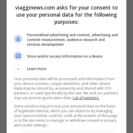
viagginews.com asks for your consent to
registrano danni”.
use your personal data for the following
purposes:
Le scosse più forti sono state tre
. La
Personalised advertising and content, advertising and
prima intorno alle 5.30 del mattino con
content measurement, audience research and
services development
magnitudo
3.2
con epicentro nei pressi di
Camugnano e Castiglione dei Pepoli a
Store and/or access information on a device
Bologna e a Vernio, vicino a Prato. La
Learn more
seconda, di
magnitudo 3
è stata registrata
Your personal data will be processed and information from
your device (cookies, unique identifiers, and other device
alle 6.12, ma
la peggiore, la più forte è
data) may be stored by, accessed by and shared with 319
partners, or used specifically by this site. We and our partners
avvenuta alle 7.51 di questa mattina.
may use precise geolocation data.
List of partners.
Some vendors may process your personal data on the basis
of legitimate interest, which you can object to by managing
Una scossa di magnitudo 4.1 è stata
your options below. Look for a link at the bottom of this page
or in the site menu to manage or withdraw consent in privacy
localizzata dalla Rete Sismica Nazionale
and cookie settings.