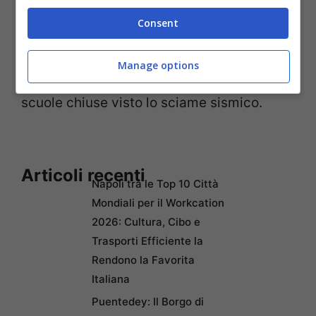
dell’INGV nel distretto sismico
Consent
Appennino pistoiese. Un’altra di magnitudo
3.2 è stata registrata alle ore 08:03. Il
Manage options
Comune di Vernio ha optato per tenere le
scuole chiuse visto lo sciame sismico.
Articoli recenti
Napoli tra le Top 10 Città
Mondiali per il Workcation
2026: Cultura, Cibo e
Trasporti Efficiente la
Rendono la Favorita
Italiana
Puentedey: Il Borgo di