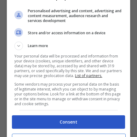
uccisi dalla polizia. I Kouachi si erano
Personalised advertising and content, advertising and
content measurement, audience research and
barricati in questa piccola tipografia dopo
services development
una notte di fuga fra i boschi e
Store and/or access information on a device
violentissimi scontri con le forze speciali.
Learn more
Your personal data will be processed and information from
Per quanto riguarda Coulibaly di lui si sa
your device (cookies, unique identifiers, and other device
data) may be stored by, accessed by and shared with 319
che apparteneva alla
stessa
partners, or used specifically by this site. We and our partners
may use precise geolocation data.
List of partners.
cellula jihadista
dei fratelli Kouachi. La
Some vendors may process your personal data on the basis
cellula chiamata Buttes-Chaumont, in
of legitimate interest, which you can object to by managing
your options below. Look for a link at the bottom of this page
quanto prende nome dal parco parigino
or in the site menu to manage or withdraw consent in privacy
and cookie settings.
del XIX arrondissement in cui si
radunavano i reclutatori jihadisti per la
Consent
guerra in Iraq.