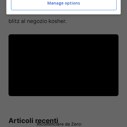
Manage options
Ecco il
video della BFMTV
che mostra il
blitz al negozio kosher.
Articoli recenti
Ricominciare da Zero: