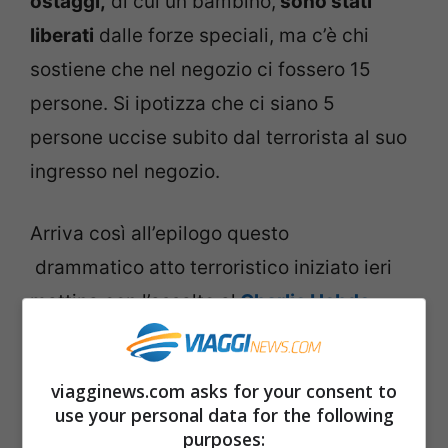
ostaggi,
di cui un bambino,
sono stati
liberati
dalle forze speciali, ma c’è chi
sostiene che nel negozio ci fossero 15
persone. Si ipotizza che ci siano 5
persone uccise subito dal terrorista al suo
ingresso nel negozio.
Arriva così all’epilogo questo
drammatico atto terroristico iniziato ieri
mattina con l’assalto al
Charlie Hebdo
.
Dalle ricostruzioni sembra che durante il
blitz alla tipografia di Dammartin i due
viagginews.com asks for your consent to
fratelli siano usciti fuori sparando
use your personal data for the following
all’impazzata e in quel momento siano stati
purposes: