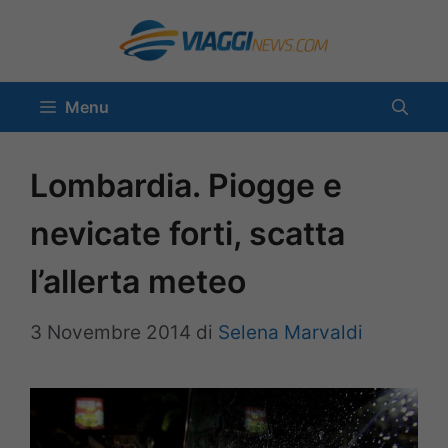
Vai
al
contenuto
Menu
Lombardia. Piogge e
nevicate forti, scatta
l’allerta meteo
3 Novembre 2014
di
Selena Marvaldi