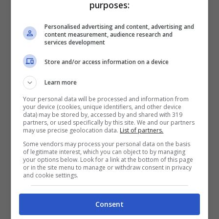
proviene da sud. Mercoledì mattina
purposes:
il vento perde di intensità.
Personalised advertising and content, advertising and
content measurement, audience research and
services development
Nel mentre in Liguria l’Arpal
ha spiegato
Store and/or access information on a device
che: alcune strutture temporalesche
Learn more
stanno interessando la zona centrale della
Your personal data will be processed and information from
regione con precipitazioni di intensità
your device (cookies, unique identifiers, and other device
data) may be stored by, accessed by and shared with 319
moderata. Le celle temporalesche hanno
partners, or used specifically by this site. We and our partners
may use precise geolocation data.
List of partners.
interessato principalmente il genovesato
Some vendors may process your personal data on the basis
ed il Tigullio.
of legitimate interest, which you can object to by managing
your options below. Look for a link at the bottom of this page
or in the site menu to manage or withdraw consent in privacy
and cookie settings.
Al momento solo alcuni dei corsi d’acqua
monitorati presentano lievi innalzamenti
Consent
del livello (Polcevera e Varenna), tutti