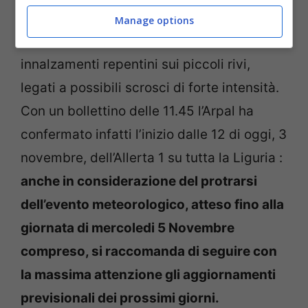
comunque al di sotto della soglia di
Manage options
attenzione. Non sono tuttavia da escludere
innalzamenti repentini sui piccoli rivi,
legati a possibili scrosci di forte intensità.
Con un bollettino delle 11.45 l’Arpal ha
confermato infatti l’inizio dalle 12 di oggi, 3
novembre, dell’Allerta 1 su tutta la Liguria :
anche in considerazione del protrarsi
dell’evento meteorologico, atteso fino alla
giornata di mercoledi 5 Novembre
compreso, si raccomanda di seguire con
la massima attenzione gli aggiornamenti
previsionali dei prossimi giorni.