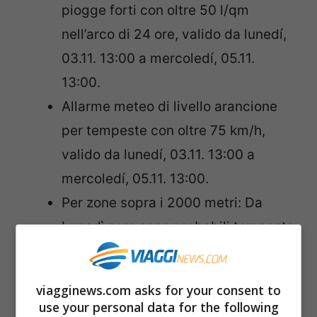
piogge forti con oltre 50 l/qm
nell’arco di 24 ore, valido da lunedí,
03.11. 13:00 a mercoledí, 05.11.
13:00.
Allarme meteo di livello arancione
per tempeste con oltre 75 km/h,
valido da lunedí, 03.11. 13:00 a
mercoledí, 05.11. 13:00.
Per zone sopra i 2000 metri: Da
Lunedì sera sono probabili tempeste
in montagna. Le raffiche sono
probabili fra 90 e 110 km/h,
viagginews.com asks for your consent to
localmente anche oltre. Il vento
use your personal data for the following