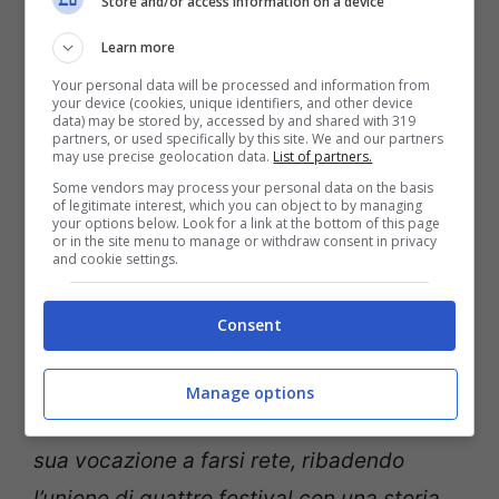
Store and/or access information on a device
Islands, NonSole Jazz, Valsugana Jazz
Tour e Lagarina Jazz), quest’anno
Learn more
il TrentinoInJazz rafforza l’unitarietà
Your personal data will be processed and information from
your device (cookies, unique identifiers, and other device
resistendo alla crisi e offrendo un
data) may be stored by, accessed by and shared with 319
partners, or used specifically by this site. We and our partners
cartellone corposo e variegato
, puntando
may use precise geolocation data.
List of partners.
Some vendors may process your personal data on the basis
sulle diverse espressioni del jazz
of legitimate interest, which you can object to by managing
your options below. Look for a link at the bottom of this page
contemporaneo, con nomi italiani e
or in the site menu to manage or withdraw consent in privacy
and cookie settings.
stranieri nelle consuete location di sogno
del Trentino e di Trento.
Consent
Entusiasta e positiva Chiara Biondani,
presidente dell’Associazione TIJ: “
Anche
Manage options
nel 2014 TrentinoInJazz conferma la
sua vocazione a farsi rete, ribadendo
l’unione di quattro festival con una storia