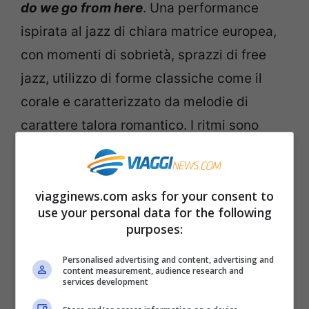
do we go from here
. Una performance
ispirata al jazz di chiara matrice europea,
con momenti di sobrietà, sprazzi di free
jazz, utilizzo di forme classiche come il
corale e caratterizzato da melodie di
carattere talora romantico. I ritmi sono
sottointesi e i musicisti prestano sempre
una
particolare attenzione a dinamiche ed
viagginews.com asks for your consent to
interplay.
use your personal data for the following
Dopo l’edizione di svolta del 2013, che ha
purposes:
convogliato sotto un’unica
Personalised advertising and content, advertising and
denominazione
quattro rassegne che
content measurement, audience research and
services development
prima operavano separatamente (Sonata