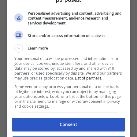
caratteristiche standard per i nostri yacht,
Personalised advertising and content, advertising and
in modo da dare ai nostri clienti dei
content measurement, audience research and
services development
prodotti sempre più esclusivi”
ha riferito
Store and/or access information on a device
Luca Boldrini, direttore commerciale della
Learn more
CNR.
Your personal data will be processed and information from
your device (cookies, unique identifiers, and other device
E voi che cosa ne pensate? Preferireste
data) may be stored by, accessed by and shared with 319
partners, or used specifically by this site. We and our partners
questo
yacht o quello di Steve Jobs
che la
may use precise geolocation data.
List of partners.
Some vendors may process your personal data on the basis
passata estate si aggirava nei nostri mari?
of legitimate interest, which you can object to by managing
your options below. Look for a link at the bottom of this page
or in the site menu to manage or withdraw consent in privacy
and cookie settings.
Consent