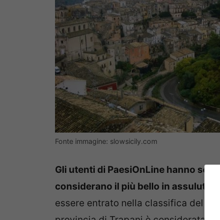
Fonte immagine: slowsicily.com
Gli utenti di PaesiOnLine hanno scelto,
considerano il più bello in assuluto e
essere entrato nella classifica del cl
provincia di Trapani è considerata
un