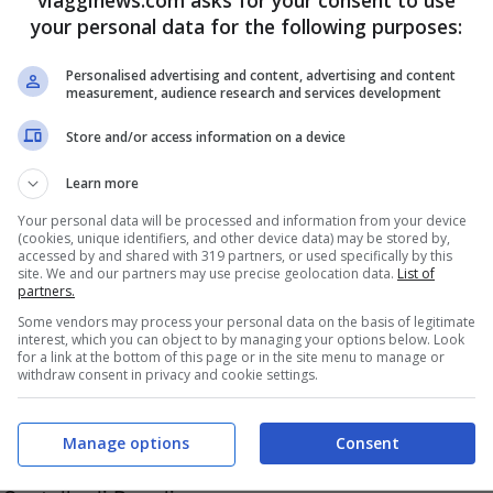
your personal data for the following purposes:
Personalised advertising and content, advertising and content
measurement, audience research and services development
Store and/or access information on a device
 metri di altezza
ed è stata fondata
Learn more
alla sua posizione domina la sottostante
Your personal data will be processed and information from your device
(cookies, unique identifiers, and other device data) may be stored by,
e inerpicarsi in auto su di una strada con
accessed by and shared with 319 partners, or used specifically by this
site. We and our partners may use precise geolocation data.
List of
ivia che, percorrendo bel 3099 metri, giunge
partners.
Some vendors may process your personal data on the basis of legitimate
interest, which you can object to by managing your options below. Look
for a link at the bottom of this page or in the site menu to manage or
withdraw consent in privacy and cookie settings.
mitata da una parte da gigantesche mura
e: Porta Spada, Porta del Carmine e Porta
Manage options
Consent
amente una visita è il meraviglioso Giardino