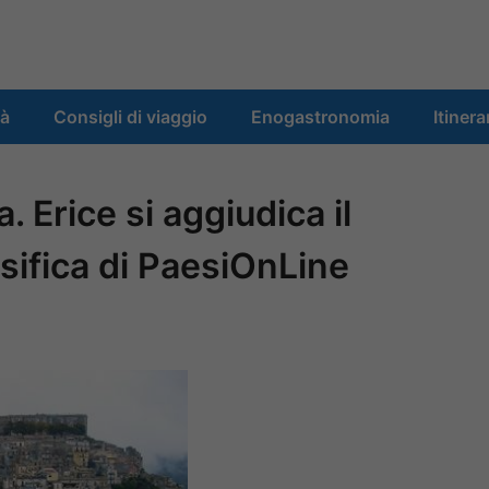
tà
Consigli di viaggio
Enogastronomia
Itinera
ia. Erice si aggiudica il
sifica di PaesiOnLine