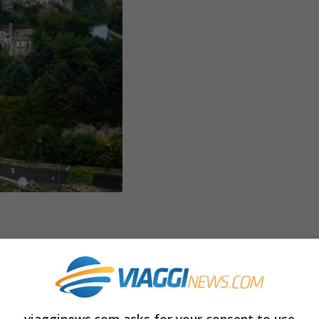
 fra tutti i borghi d’Italia quello che
 si tratta del comune siciliano di
Erice
. Dopo
ub
“I borghi più belli d’Italia”
, Erice, in
viagginews.com asks for your consent to use
a vera e propria località ideale dove passare