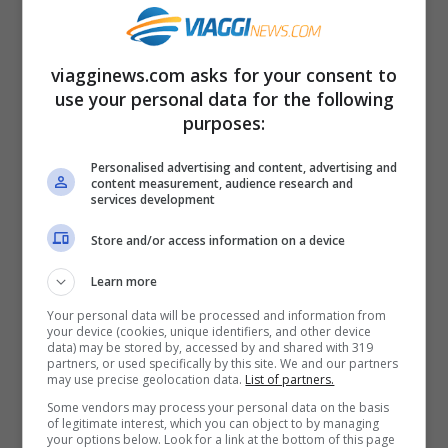
de Saint Exupèry) oppure vedere le stelle
in un planetario.
viagginews.com asks for your consent to
use your personal data for the following
Ma se ancora aveste voglia di guardare la
purposes:
terra dall’alto, come l’autore del Piccolo
Personalised advertising and content, advertising and
Principe, che fu anche un aviatore
content measurement, audience research and
services development
abbattuto in missione nel 1944, potete
Store and/or access information on a device
salire fino al bar sospeso a 35 metri da
terra immergendovi nell’atmosfera
Learn more
dell’
asteroide 327,
abitato dal
Your personal data will be processed and information from
your device (cookies, unique identifiers, and other device
data) may be stored by, accessed by and shared with 319
personaggio dell’ubriacone che beveva
partners, or used specifically by this site. We and our partners
may use precise geolocation data.
List of partners.
per dimenticare di essere un alcolizzato.
Some vendors may process your personal data on the basis
of legitimate interest, which you can object to by managing
your options below. Look for a link at the bottom of this page