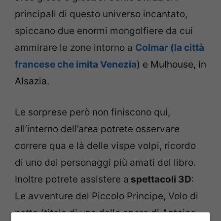
principali di questo universo incantato,
spiccano due enormi mongolfiere da cui
ammirare le zone intorno a
Colmar (la città
francese che imita Venezia
) e Mulhouse, in
Alsazia.
Le sorprese però non finiscono qui,
all’interno dell’area potrete osservare
correre qua e là delle vispe volpi, ricordo
di uno dei personaggi più amati del libro.
Inoltre potrete assistere a
spettacoli 3D
:
Le avventure del Piccolo Principe, Volo di
notte (titolo di una delle opere di Antoine