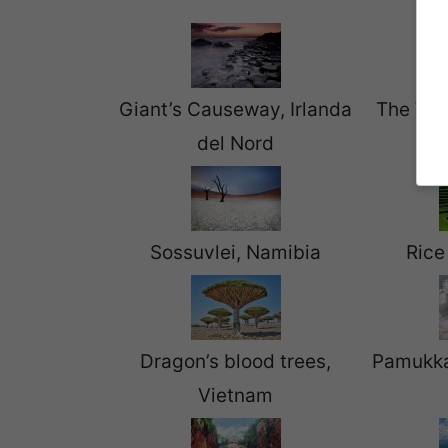
Giant’s Causeway, Irlanda
The Wav
del Nord
Sossuvlei, Namibia
Rice
Dragon’s blood trees,
Pamukka
Vietnam