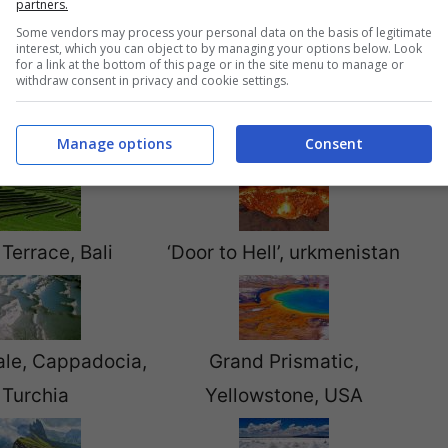
partners.
Some vendors may process your personal data on the basis of legitimate
interest, which you can object to by managing your options below. Look
for a link at the bottom of this page or in the site menu to manage or
withdraw consent in privacy and cookie settings.
e, Arizona, USA
Tunnel of Love, Ucraina
Manage options
Consent
 Terrace, Bali
‘Door to Hell’, urkmenistan
le, Cappadocia,
Grand Prismatic,
Turchia
Yellowstone, USA