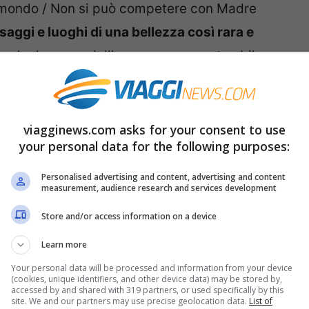
el mondo / Non si può competere con Madre
saggi e luoghi di una bellezza così rara e
 che la mano dell’uomo – per quanto abile –
he sia così, dovremmo soltanto imparare a
 immenso patrimonio che Madre Natura ci ha
viagginews.com asks for your consent to use
your personal data for the following purposes:
che ed elenchi sui
luoghi naturali più belli del
dibili
e qui per i
10 più belli)
. Classificarli tutti
Personalised advertising and content, advertising and content
measurement, audience research and services development
 vastità, un po’ perché ogni luogo è speciale
Store and/or access information on a device
tro se non secondo un personalissimo
rvi altri luoghi speciali questa volta ad
Learn more
 raccolto
15 paesaggi naturali che sembrano
Your personal data will be processed and information from your device
(cookies, unique identifiers, and other device data) may be stored by,
accessed by and shared with 319 partners, or used specifically by this
site. We and our partners may use precise geolocation data.
List of