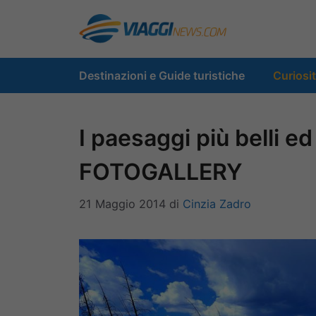
Vai
al
contenuto
Destinazioni e Guide turistiche
Curiosi
I paesaggi più belli ed
FOTOGALLERY
21 Maggio 2014
di
Cinzia Zadro