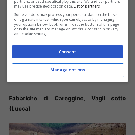
partners, or used specifically by this site. We and our partners
may use precise geolocation data.
List of partners.
Some vendors may process your personal data on the basis
of legitimate interest, which you can object to by managing
your options below. Look for a link at the bottom of this page
or in the site menu to manage or withdraw consent in privacy
and cookie settings.
Consent
Manage options
Fabbriche di Careggine, Vagli sotto
(Lucca)