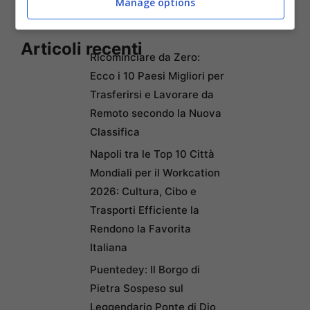
Manage options
Articoli recenti
Ricominciare da Zero:
Ecco i 10 Paesi Migliori per
Trasferirsi e Lavorare da
Remoto secondo la Nuova
Classifica
Napoli tra le Top 10 Città
Mondiali per il Workcation
2026: Cultura, Cibo e
Trasporti Efficiente la
Rendono la Favorita
Italiana
Puentedey: Il Borgo di
Pietra Sospeso sul
Leggendario Ponte di Dio