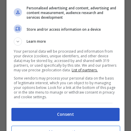
forza finirà per cena dei morti viventi.
Personalised advertising and content, advertising and
content measurement, audience research and
services development
Nella puntata finale di
Zombie Boot Camp
Store and/or access information on a device
gli ultimi due sopravvissuti rimasti
Learn more
dovranno
combattere contro i duecento
Your personal data will be processed and information from
zombie
, inclusi gli ex compagni, e solo uno
your device (cookies, unique identifiers, and other device
data) may be stored by, accessed by and shared with 319
si salverà nella battaglia epica.
partners, or used specifically by this site. We and our partners
may use precise geolocation data.
List of partners.
Some vendors may process your personal data on the basis
Insomma, si preannuncia uno spettacolo
of legitimate interest, which you can object to by managing
your options below. Look for a link at the bottom of this page
da non perdere per chi ama il genere
or in the site menu to manage or withdraw consent in privacy
and cookie settings.
horror. C’è da chiedersi chi si presenterà
consapevolmente al provino per sapere di
Consent
essere divorato da un’orda di zombie.