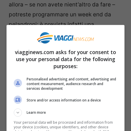
allora – se non avete nient’altro da fare –
potreste programmare un week end da
pelandroni: è prevista infatti una
perturbazione che porterà piogge e
temporali soprattutto al Centro Sud,
viagginews.com asks for your consent to
anche se qualche rovescio si verificherà
use your personal data for the following
anche al Nord.
purposes:
Personalised advertising and content, advertising and
Brutto tempo fino a domenica
, mentre da
content measurement, audience research and
services development
lunedì inizierà un nuovo periodo bello e
Store and/or access information on a device
soleggiato. Le temperature, nonostante il
brutto tempo, rimarranno comunque miti.
Learn more
Come riporta il sito ansa.it, infatti, questo è
Your personal data will be processed and information from
your device (cookies, unique identifiers, and other device