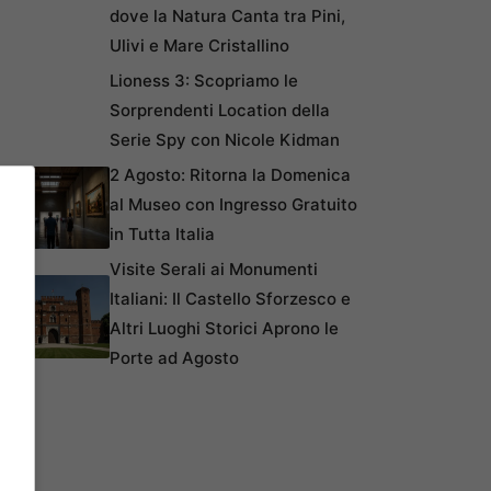
dove la Natura Canta tra Pini,
Ulivi e Mare Cristallino
Lioness 3: Scopriamo le
Sorprendenti Location della
Serie Spy con Nicole Kidman
2 Agosto: Ritorna la Domenica
al Museo con Ingresso Gratuito
in Tutta Italia
Visite Serali ai Monumenti
Italiani: Il Castello Sforzesco e
Altri Luoghi Storici Aprono le
Porte ad Agosto