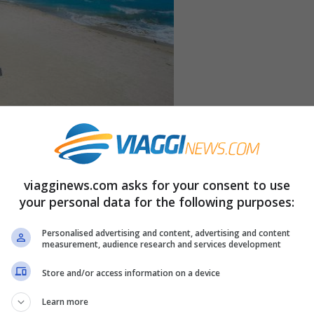
viagginews.com asks for your consent to use
your personal data for the following purposes:
t/Roma –
Il mare dei Tropici
è uno spettacolo
Personalised advertising and content, advertising and content
measurement, audience research and services development
a provare: acqua cristallina, relax totale,
Store and/or access information on a device
uello che spaventa è il prezzo: questi luoghi
ili ad un costo abbordabile.
Learn more