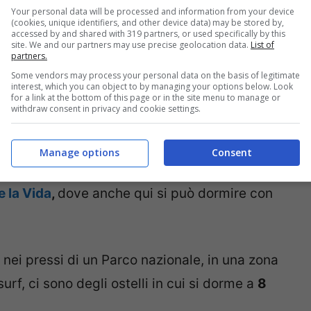
Your personal data will be processed and information from your device
(cookies, unique identifiers, and other device data) may be stored by,
nunciare a visitare questi paesi
grazie al
accessed by and shared with 319 partners, or used specifically by this
site. We and our partners may use precise geolocation data.
List of
ioni
low cost per quanto riguarda il dormire
.
partners.
Some vendors may process your personal data on the basis of legitimate
ermetteranno di godere di tutto il fascino dei
interest, which you can object to by managing your options below. Look
for a link at the bottom of this page or in the site menu to manage or
, come dice
Repubblica Viaggi
:
withdraw consent in privacy and cookie settings.
pan
, al centro del Messico tra natura e
Manage options
Consent
ro
a persona. Vicino alla favolosa
Playa del
e la Vida
,
dove anche qui si può dormire con
, nei pressi di un Parco nazionale, in una zona
urf, ci sono degli ostelli in cui si dorme a
8