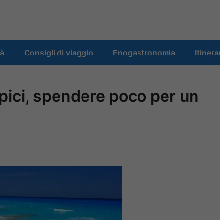
tà
Consigli di viaggio
Enogastronomia
Itinera
ropici, spendere poco per un