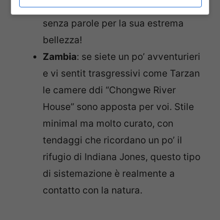
Jumeirah Dhevanafushi vi lascerà
senza parole per la sua estrema
bellezza!
Zambia
: se siete un po’ avventurieri
e vi sentit trasgressivi come Tarzan
le camere ddi “Chongwe River
House” sono apposta per voi. Stile
minimal ma molto curato, con
tendaggi che ricordano un po’ il
rifugio di Indiana Jones, questo tipo
di sistemazione è realmente a
contatto con la natura.