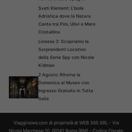
Sveti Klement: L’Isola
Adriatica dove la Natura
Canta tra Pini, Ulivi e Mare
Cristallino
Lioness 3: Scopriamo le
Sorprendenti Location
della Serie Spy con Nicole
Kidman
2 Agosto: Ritorna la
Domenica al Museo con
Ingresso Gratuito in Tutta
Italia
Viagginews.com di proprietà di WEB 365 SRL - Via
Nicola Marchese 10, 00141 Roma (RM) - Codice Fiscale