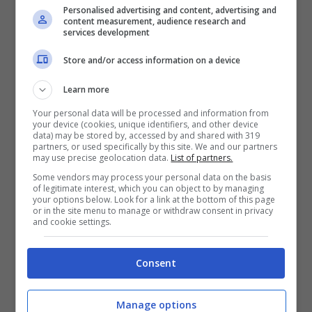
Personalised advertising and content, advertising and
come stile, ma l’ambientazione e il
content measurement, audience research and
services development
paesaggio circostante è
completametne diverso. Immaginate
Store and/or access information on a device
un letto a baldacchino con delle
Learn more
tende bianche e attorno a voi il
Your personal data will be processed and information from
your device (cookies, unique identifiers, and other device
fascino della natura africana con
data) may be stored by, accessed by and shared with 319
partners, or used specifically by this site. We and our partners
tanto di vista dall’alto visto che le
may use precise geolocation data.
List of partners.
Some vendors may process your personal data on the basis
camere del “Lions Sand” si trovano
of legitimate interest, which you can object to by managing
your options below. Look for a link at the bottom of this page
sugli alberi!
or in the site menu to manage or withdraw consent in privacy
and cookie settings.
Maldive
: bungalow senza pareti con
letti protetti da palme e sistemati
Consent
direttamente su delle strutture in
spiaggia, e che spiagge…L’hotel
Manage options