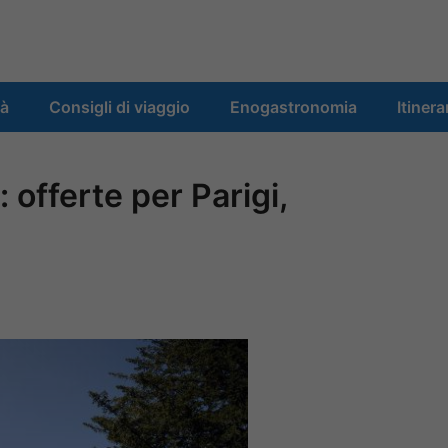
tà
Consigli di viaggio
Enogastronomia
Itinera
offerte per Parigi,