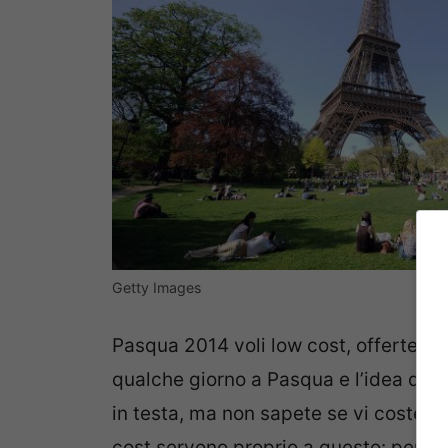
Getty Images
Pasqua 2014 voli low cost, offerte 
qualche giorno a Pasqua e l’idea di re
in testa, ma non sapete se vi coster
cost servono proprio a questo: permet