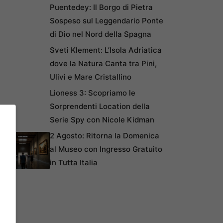
Puentedey: Il Borgo di Pietra
Sospeso sul Leggendario Ponte
di Dio nel Nord della Spagna
Sveti Klement: L’Isola Adriatica
dove la Natura Canta tra Pini,
Ulivi e Mare Cristallino
Lioness 3: Scopriamo le
Sorprendenti Location della
Serie Spy con Nicole Kidman
2 Agosto: Ritorna la Domenica
al Museo con Ingresso Gratuito
in Tutta Italia