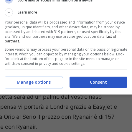
Store and/or access information on a device
 forniamo qualche idea su come raggiungere
Learn more
squale (noi abbiamo indicato dal 17 al 22
Your personal data will be processed and information from your device
(cookies, unique identifiers, and other device data) may be stored by,
accessed by and shared with 319 partners, or used specifically by this
site. We and our partners may use precise geolocation data.
List of
partners.
raggiungibile da Milano Malpensa con Easyjet o
Some vendors may process your personal data on the basis of legitimate
interest, which you can object to by managing your options below. Look
ntre sempre con Ryanair, ma partendo da Orio
for a link at the bottom of this page or in the site menu to manage or
withdraw consent in privacy and cookie settings.
a persona. Da Roma Ciampino il costo si
Manage options
Consent
betta sarà ad un palmo dal vostro naso
ensa vi porterà a Londra grazie a Easyjet e
 Orio al Serio il prezzo con Ryanair è di 157
 con Ryanair.