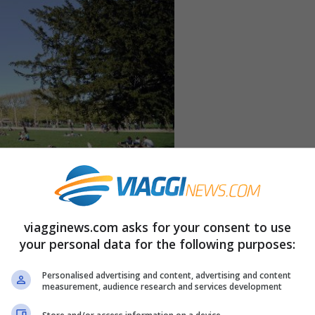
viagginews.com asks for your consent to use
voli per Pasqua 2014/Roma – Manca un mese e
your personal data for the following purposes:
galarvi magari una settimana di relax vi frulla
Personalised advertising and content, advertising and content
measurement, audience research and services development
à o meno una fortuna. Le compagnie aeree low
tervi di avere l’Europa a portata di mano;