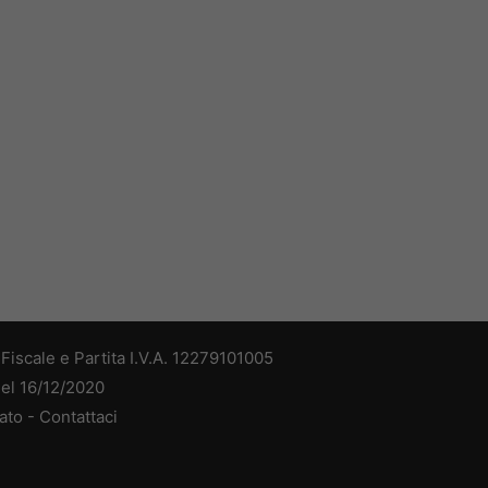
iscale e Partita I.V.A. 12279101005
del 16/12/2020
ato -
Contattaci