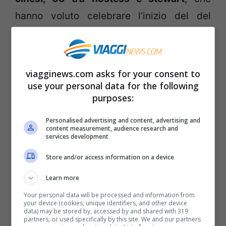
hanno voluto celebrare l’inizio del del
Festival di Primavera, che riporta in Cina
molti emigrati e che corrisponde ad un
periodo di viaggi molto intenso.
viagginews.com asks for your consent to
use your personal data for the following
purposes:
Quale miglior modo di festeggiare se non
quello di danzare a ritmo di hip hop? Il
Personalised advertising and content, advertising and
content measurement, audience research and
flash mob è stato molto apprezzato e il
services development
video che state per vedere ha ricevuto
Store and/or access information on a device
moltissime visualizzazioni in rete!
Learn more
Your personal data will be processed and information from
your device (cookies, unique identifiers, and other device
data) may be stored by, accessed by and shared with 319
partners, or used specifically by this site. We and our partners