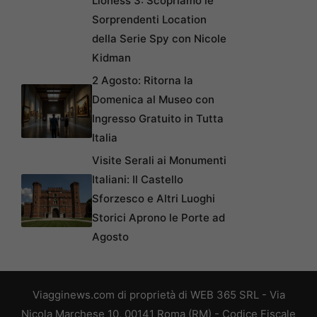
Lioness 3: Scopriamo le
Sorprendenti Location
della Serie Spy con Nicole
Kidman
2 Agosto: Ritorna la
Domenica al Museo con
Ingresso Gratuito in Tutta
Italia
Visite Serali ai Monumenti
Italiani: Il Castello
Sforzesco e Altri Luoghi
Storici Aprono le Porte ad
Agosto
Viagginews.com di proprietà di WEB 365 SRL - Via
Nicola Marchese 10, 00141 Roma (RM) - Codice Fiscale